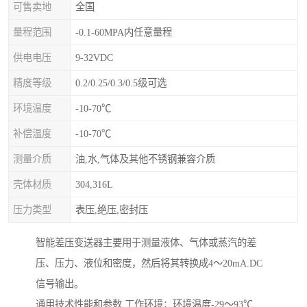
可售卖地
全国
量程范围
-0.1-60MPA内任意量程
供电电压
9-32VDC
精度等级
0.2/0.25/0.3/0.5级可选
环境温度
-10-70℃
补偿温度
-10-70℃
测量介质
油,水,气体及其他不锈钢兼容介质
壳体材质
304,316L
压力类型
表压,绝压,密封压
智能差压变送器主要用于测量液体、气体或蒸汽的差
压、压力、液位和密度，然后将其转换成4～20mA.DC
信号输出。
通用技术性能和参数 工作环境：环境温度-29～93℃