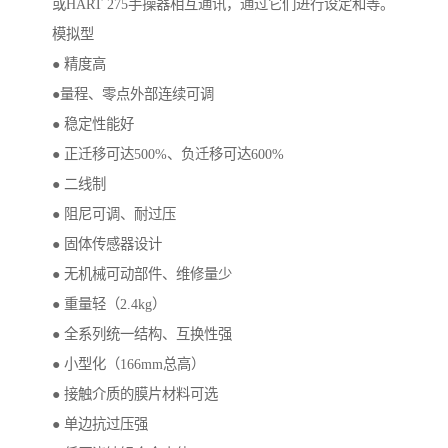
或HART 275手操器相互通讯，通过它们进行设定和等。
模拟型
● 精度高
●量程、零点外部连续可调
● 稳定性能好
● 正迁移可达500%、负迁移可达600%
● 二线制
● 阻尼可调、耐过压
● 固体传感器设计
● 无机械可动部件、维修量少
● 重量轻（2.4kg）
● 全系列统一结构、互换性强
● 小型化（166mm总高）
● 接触介质的膜片材料可选
● 单边抗过压强