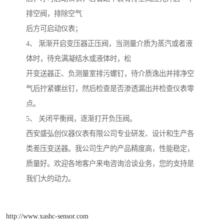
排空阀，排除空气
后方可启动仪表；
4、 渐渐开启变压器正压阀，当测量介质为蒸汽或者液
体时，待充满凝结水或液体时，松
开变送器正、负测量室排污螺钉，待介质逸出并排净空
气后拧紧螺丝钉，然后检查是否渗透漏出并检查仪表零
点。
5、 关闭平衡阀，逐渐打开负压阀。
西安盛弘创仪器仪表有限公司专业研发、设计和生产各
类差压变送器。我公司生产的产品精度高，性能稳定，
质量好。欢迎各地客户来电咨询洽谈业务，您的支持是
我们大的动力。
http://www.xashc-sensor.com