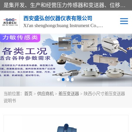
是集开发、生产和经营压力传感器和变送器、位移传感器和变送器、流量传感器和变送器、称重传感器和变送器、测力传感器和变送器、温湿度传感器和变送器、扭矩传感器、智能数显控制仪表等产品的化高新技术企业。
西安盛弘创仪器仪表有限公司
Xi'an shenghongchuang Instrument Co., Ltd
称重传感器
超声波流量计
压力变送器
通用型压力变送器
液位变送器
流量计
当前位置：
首页
>
供应商机
>
差压变送器
> 陕西小尺寸差压变送器
位移传感器
差压变送器
说明书