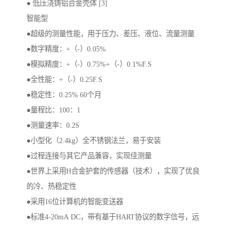
● 低压浇铸铝合金壳体 [3]
智能型
●超级的测量性能，用于压力、差压、液位、流量测量
●数字精度：+（-）0.05%
●模拟精度：+（-）0.75%+（-）0.1%F.S
●全性能：+（-）0.25F.S
●稳定性：0.25% 60个月
●量程比：100：1
●测量速率：0.2S
●小型化（2.4kg）全不锈钢法兰，易于安装
●过程连接与其它产品兼容，实现佳测量
●世界上采用H合金护套的传感器（技术），实现了优良
的冷、热稳定性
●采用16位计算机的智能变送器
●标准4-20mA DC，带有基于HART协议的数字信号，远