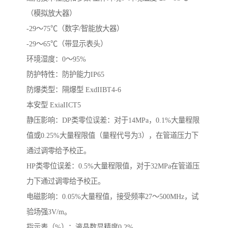
（模拟放大器）
-29～75℃（数字/智能放大器）
-29～65℃（带显示表头）
环境湿度：0～95%
防护特性：防护能力IP65
防爆类型：隔爆型 ExdIIBT4-6
本安型 ExiaIICT5
静压影响：DP类零位误差：对于14MPa，0.1%大量程限
值或0.25%大量程限值（量程代号为3），在管道压力下
通过调零给予校正。
HP类零位误差：0.5%大量程限值，对于32MPa在管道压
力下通过调零给予校正。
电磁影响：0.05%大量程值，接受频率27～500MHz，试
验场强3V/m。
指示表（%）：液晶数显精度0.2%