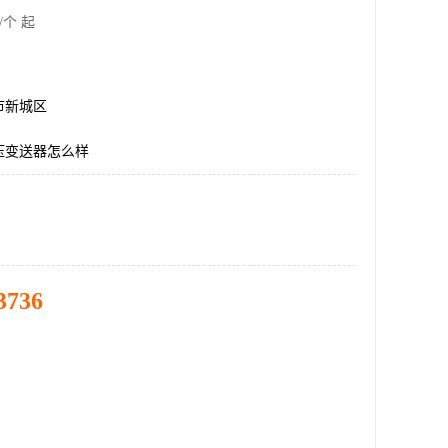
/个 起
市新城区
压变送器怎么样
3736