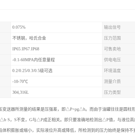
0.075%
输出信号
不锈钢，哈氏合金
压力范围
IP65.IP67.IP68
可售卖地
-0.1-60MPA内任意量程
供电电压
0.2/0.25/0.3/0.5级可选
环境温度
-10-70℃
测量介质
304,316L
压力类型
压变送器所测量的结果是压强差，即△P=ρg△h。而由于油罐往往是圆柱
=ρg△h·S，S不变，G与△P成正相关。即只要准确地检测出△P值，与液
品体积膨胀或缩小，实际液位升高或降低，所检测到的压力始终是保持不