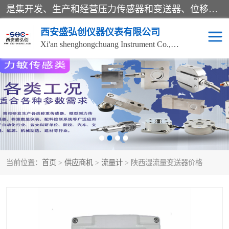
是集开发、生产和经营压力传感器和变送器、位移传感器和变送器、流量传感器和变送器、称重传感器和变送器、测力传感器和变送器、温湿度传感器和变送器、扭矩传感器、智能数显控制仪表等产品的化高新技术企业。
西安盛弘创仪器仪表有限公司
Xi'an shenghongchuang Instrument Co., Ltd
称重传感器
超声波流量计
压力变送器
通用型压力变送器
液位变送器
流量计
当前位置：
首页
>
供应商机
>
流量计
> 陕西湿流量变送器价格
位移传感器
差压变送器