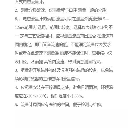
入式电磁流量计。
2、测量介质流速、仪表量程与口径 测量一般的介质
时，电磁流量计的满度 流量可以在测量介质流速0.5—
12m/s范围内 选用，范围比较宽。选择仪表规格(口径)不
一 定与工艺管道相同，应视测量流量范围是否 在流速范
围内确定，即当管道流速偏低，不能满足流量仪表要求
时或者在此流速下测量准 确度不能保证时，需要缩小仪
表口径，从而提 高管内流速，得到满意测量结果。
3、尽量避开铁磁性物体及具有强电磁场的设备，以免磁
场影响传感器的工作磁场和流量信号。
4、应尽量安装在干燥通风之处，避免日晒雨淋，环境温
度应在-20～+60℃，相对湿度小于85%。
5、流量计周围应有充裕的空间，便于检测与维修。