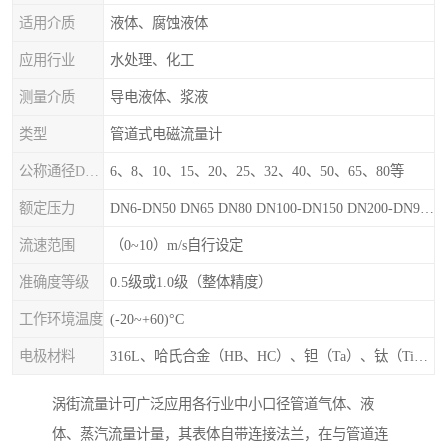
适用介质
液体、腐蚀液体
应用行业
水处理、化工
测量介质
导电液体、浆液
类型
管道式电磁流量计
公称通径DN（mm）
6、8、10、15、20、25、32、40、50、65、80等
额定压力
DN6-DN50 DN65 DN80 DN100-DN150 DN200-DN900等
流速范围
（0~10）m/s自行设定
准确度等级
0.5级或1.0级（整体精度）
工作环境温度
(-20~+60)°C
电极材料
316L、哈氏合金（HB、HC）、钽（Ta）、钛（Ti）、铂（Pt）、碳化钙（WC）、陶瓷
涡街流量计可广泛应用各行业中小口径管道气体、液
体、蒸汽流量计量，其表体自带连接法兰，在与管道连