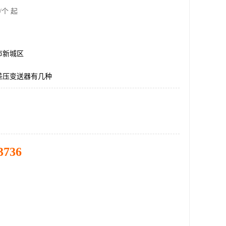
/个 起
市新城区
差压变送器有几种
3736