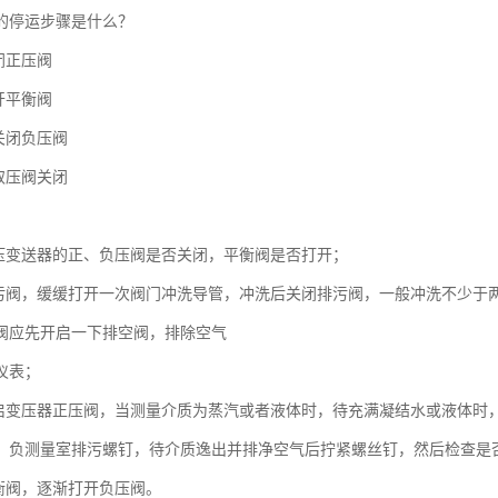
的停运步骤是什么？
闭正压阀
开平衡阀
关闭负压阀
取压阀关闭
差压变送器的正、负压阀是否关闭，平衡阀是否打开；
排污阀，缓缓打开一次阀门冲洗导管，冲洗后关闭排污阀，一般冲洗不少于两
阀应先开启一下排空阀，排除空气
仪表；
开启变压器正压阀，当测量介质为蒸汽或者液体时，待充满凝结水或液体时
、负测量室排污螺钉，待介质逸出并排净空气后拧紧螺丝钉，然后检查是
平衡阀，逐渐打开负压阀。