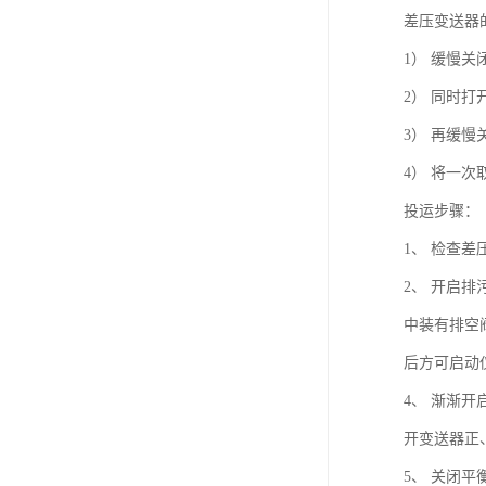
差压变送器
1） 缓慢关
2） 同时打
3） 再缓慢
4） 将一次
投运步骤：
1、 检查
2、 开启
中装有排空
后方可启动
4、 渐渐
开变送器正
5、 关闭