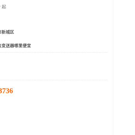
 起
市新城区
位变送器哪里便宜
3736