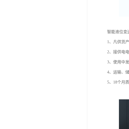
智能液位变送
1、凡供货
2、接供电
3、使用中
4、运输、
5、18个月