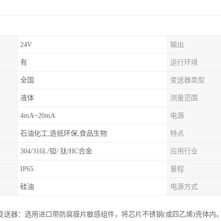
24V
输出
有
运行环境
全国
变送器类型
液体
测量范围
4mA~20mA
电源
石油化工,造纸环保,食品生物
特点
304/316L/钽/.钛/HC合金
应用行业
IP65
量程
硅油
电源方式
变送器：选用进口带防腐膜片敏感组件，将芯片不锈钢(或四乙烯)壳体内