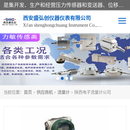
是集开发、生产和经营压力传感器和变送器、位移传感器和变送器、流量传感器和变送器、称重传感器和变送器、测力传感器和变送器、温湿度传感器和变送器、扭矩传感器、智能数显控制仪表等产品的化高新技术企业。
西安盛弘创仪器仪表有限公司
Xi'an shenghongchuang Instrument Co., Ltd
称重传感器
超声波流量计
压力变送器
通用型压力变送器
液位变送器
流量计
当前位置：
首页
>
供应商机
>
流量计
> 陕西电子流量计公司
位移传感器
差压变送器