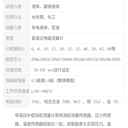
适用介质
液体、腐蚀液体
应用行业
水处理、化工
测量介质
导电液体、浆液
类型
管道式电磁流量计
公称通径DN（mm）
6、8、10、15、20、25、32、40、50、65、80等
额定压力
DN6-DN50 DN65 DN80 DN100-DN150 DN200-DN900等
流速范围
（0~10）m/s自行设定
准确度等级
0.5级或1.0级（整体精度）
工作环境温度
(-20~+60)°C
电极材料
316L、哈氏合金（HB、HC）、钽（Ta）、钛（Ti）、铂（Pt）、碳化钙（WC）、陶瓷
带温压补偿涡街流量计是将涡街流量传感器、压力传感
器、温度传感器组装在一起，由智能表头实现压力、温