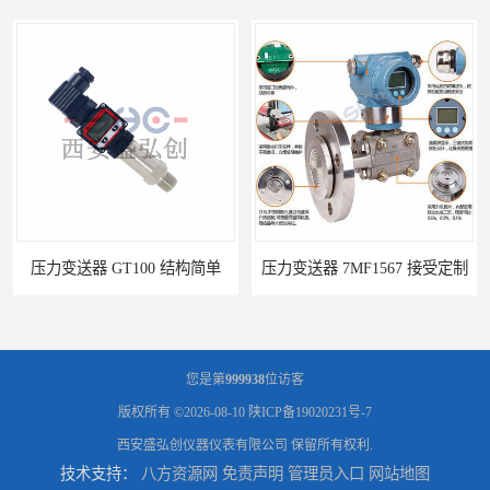
GT100 结构简单
压力变送器 7MF1567 接受定制
您是第
999938
位访客
版权所有 ©2026-08-10
陕ICP备19020231号-7
西安盛弘创仪器仪表有限公司
保留所有权利.
技术支持：
八方资源网
免责声明
管理员入口
网站地图