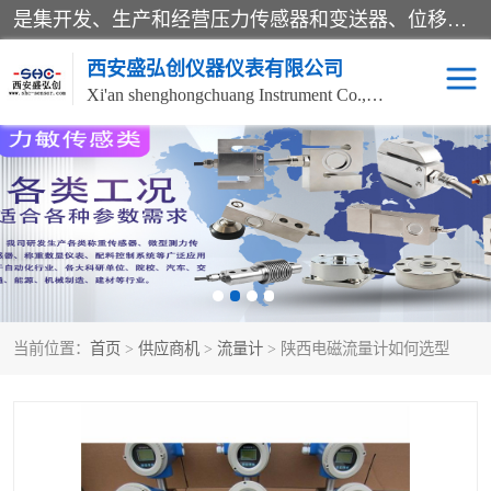
是集开发、生产和经营压力传感器和变送器、位移传感器和变送器、流量传感器和变送器、称重传感器和变送器、测力传感器和变送器、温湿度传感器和变送器、扭矩传感器、智能数显控制仪表等产品的化高新技术企业。
西安盛弘创仪器仪表有限公司
Xi'an shenghongchuang Instrument Co., Ltd
称重传感器
超声波流量计
压力变送器
通用型压力变送器
液位变送器
流量计
当前位置：
首页
>
供应商机
>
流量计
> 陕西电磁流量计如何选型
位移传感器
差压变送器