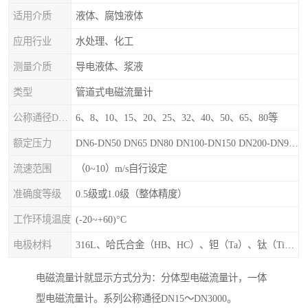
适用介质
液体、腐蚀液体
应用行业
水处理、化工
测量介质
导电液体、浆液
类型
管道式电磁流量计
公称通径DN（mm）
6、8、10、15、20、25、32、40、50、65、80等
额定压力
DN6-DN50 DN65 DN80 DN100-DN150 DN200-DN900等
流速范围
（0~10）m/s自行设定
准确度等级
0.5级或1.0级（整体精度）
工作环境温度
(-20~+60)°C
电极材料
316L、哈氏合金（HB、HC）、钽（Ta）、钛（Ti）、铂（Pt）、碳化钙（WC）、陶瓷
电磁流量计就显示方式分为：分体型电磁流量计，一体
型电磁流量计。系列公称通径DN15～DN3000。