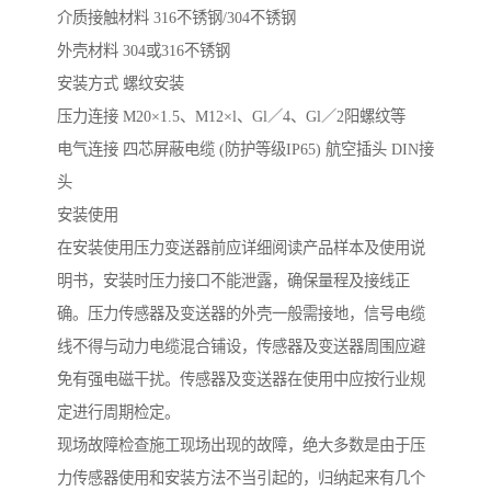
介质接触材料 316不锈钢/304不锈钢
外壳材料 304或316不锈钢
安装方式 螺纹安装
压力连接 M20×1.5、M12×l、Gl／4、Gl／2阳螺纹等
电气连接 四芯屏蔽电缆 (防护等级IP65) 航空插头 DIN接
头
安装使用
在安装使用压力变送器前应详细阅读产品样本及使用说
明书，安装时压力接口不能泄露，确保量程及接线正
确。压力传感器及变送器的外壳一般需接地，信号电缆
线不得与动力电缆混合铺设，传感器及变送器周围应避
免有强电磁干扰。传感器及变送器在使用中应按行业规
定进行周期检定。
现场故障检查施工现场出现的故障，绝大多数是由于压
力传感器使用和安装方法不当引起的，归纳起来有几个