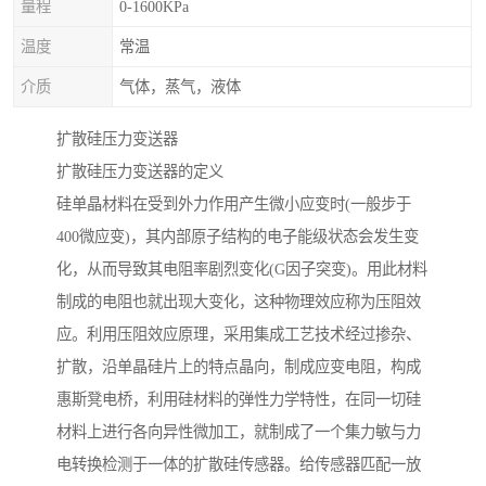
量程
0-1600KPa
温度
常温
介质
气体，蒸气，液体
扩散硅压力变送器
扩散硅压力变送器的定义
硅单晶材料在受到外力作用产生微小应变时(一般步于
400微应变)，其内部原子结构的电子能级状态会发生变
化，从而导致其电阻率剧烈变化(G因子突变)。用此材料
制成的电阻也就出现大变化，这种物理效应称为压阻效
应。利用压阻效应原理，采用集成工艺技术经过掺杂、
扩散，沿单晶硅片上的特点晶向，制成应变电阻，构成
惠斯凳电桥，利用硅材料的弹性力学特性，在同一切硅
材料上进行各向异性微加工，就制成了一个集力敏与力
电转换检测于一体的扩散硅传感器。给传感器匹配一放