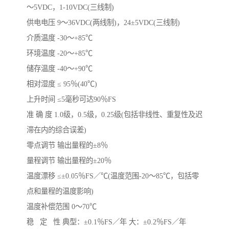
～5VDC，1-10VDC(三线制)
供电电压 9～36VDC(两线制)，24±5VDC(三线制)
介质温度 -30～+85℃
环境温度 -20～+85℃
储存温度 -40～+90℃
相对湿度 ≤ 95％(40℃)
上升时间 ≤5毫秒可达90％FS
准 确 度 1.0级，0.5级，0.25级(包括非线性、重复性及迟
滞在内的综合误差)
零点调节 输出量程的±8％
量程调节 输出量程的±20％
温度漂移 ≤±0.05％FS／℃(温度范围-20～85℃，包括零
点和量程的温度影响)
温度补偿范围 0～70℃
稳 定 性 典型：±0.1％FS／年 大：±0.2％FS／年