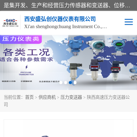
是集开发、生产和经营压力传感器和变送器、位移传感器和变送器、流量传感器和变送器、称重传感器和变送器、测力传感器和变送器、温湿度传感器和变送器、扭矩传感器、智能数显控制仪表等产品的化高新技术企业。
西安盛弘创仪器仪表有限公司
Xi'an shenghongchuang Instrument Co., Ltd
称重传感器
超声波流量计
压力变送器
通用型压力变送器
液位变送器
流量计
当前位置：
首页
>
供应商机
>
压力变送器
> 陕西高速压力变送器公
位移传感器
差压变送器
司