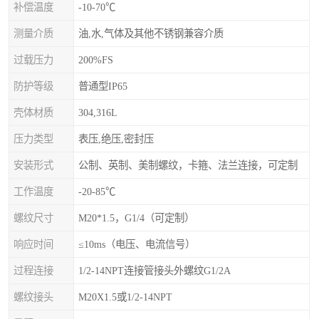
补偿温度
-10-70℃
测量介质
油,水,气体及其他不锈钢兼容介质
过载压力
200%FS
防护等级
普通型IP65
壳体材质
304,316L
压力类型
表压,绝压,密封压
安装形式
公制、英制、美制螺纹，卡箍、法兰连接，可定制
工作温度
-20-85℃
螺纹尺寸
M20*1.5，G1/4（可定制）
响应时间
≤10ms（电压、电流信号）
过程连接
1/2-14NPT连接管接头外螺纹G1/2A
螺纹接头
M20X1.5或1/2-14NPT