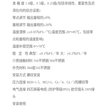
准 确 度 1.0级，0.5级，0.25级(包括非线性、重复性及迟
滞在内的综合误差)
零点调节 输出量程的±8％
量程调节 输出量程的±20％
温度漂移 ≤±0.05％FS／℃(温度范围-20～85℃，包括零
点和量程的温度影响)
温度补偿范围 0～70℃
稳 定 性 典型：±0.1％FS／年 大：±0.2％FS／年
介质接触材料 316不锈钢/304不锈钢
外壳材料 304或316不锈钢
安装方式 螺纹安装
压力连接 M20×1.5、M12×l、Gl／4、Gl／2阳螺纹等
电气连接 四芯屏蔽电缆 (防护等级IP65) 航空插头 DIN接
头
安装使用