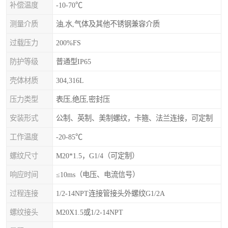
补偿温度
-10-70℃
测量介质
油,水,气体及其他不锈钢兼容介质
过载压力
200%FS
防护等级
普通型IP65
壳体材质
304,316L
压力类型
表压,绝压,密封压
安装形式
公制、英制、美制螺纹，卡箍、法兰连接，可定制
工作温度
-20-85℃
螺纹尺寸
M20*1.5，G1/4（可定制）
响应时间
≤10ms（电压、电流信号）
过程连接
1/2-14NPT连接管接头外螺纹G1/2A
螺纹接头
M20X1.5或1/2-14NPT