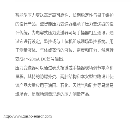
智能型压力变送器是高可靠性、长期稳定性与易于维护
的设计产品，型智能压力变送器继承了压力变送器的设
计传统，为电容式压力变送器可与手操器相互通讯，通
过它进行设定，监控或与上位机组成现场监控系统。用
于测量液体、气体或蒸汽的液位、密度和压力，然后转
变成4～20mA DC信号输出。
压力变送器可以通过表头按键或手操器现场调节零点和
量程。其特的防爆外壳、两腔结构和本安型电路设计使
该产品大量应用于油田、石化、天然气和矿井等易燃易
爆场合，是现场测量理想的压力测量产品。
http://www.xashc-sensor.com