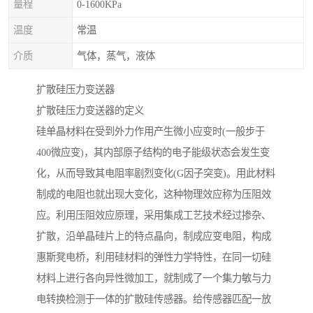
量程
0-1600KPa
温度
常温
介质
气体，蒸气，液体
扩散硅压力变送器
扩散硅压力变送器的定义
硅单晶材料在受到外力作用产生微小应变时(一般步于
400微应变)，其内部原子结构的电子能级状态会发生变
化，从而导致其电阻率剧烈变化(G因子突变)。用此材料
制成的电阻也就出现大变化，这种物理效应称为压阻效
应。利用压阻效应原理，采用集成工艺技术经过掺杂、
扩散，沿单晶硅片上的特点晶向，制成应变电阻，构成
惠斯凳电桥，利用硅材料的弹性力学特性，在同一切硅
材料上进行各向异性微加工，就制成了一个集力敏与力
电转换检测于一体的扩散硅传感器。给传感器匹配一放