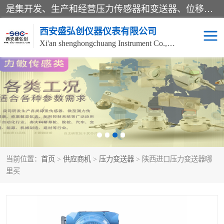
是集开发、生产和经营压力传感器和变送器、位移传感器和变送器、流量传感器和变送器、称重传感器和变送器、测力传感器和变送器、温湿度传感器和变送器、扭矩传感器、智能数显控制仪表等产品的化高新技术企业。
西安盛弘创仪器仪表有限公司
Xi'an shenghongchuang Instrument Co., Ltd
称重传感器
超声波流量计
压力变送器
通用型压力变送器
液位变送器
流量计
当前位置：
首页
>
供应商机
>
压力变送器
> 陕西进口压力变送器哪
位移传感器
差压变送器
里买