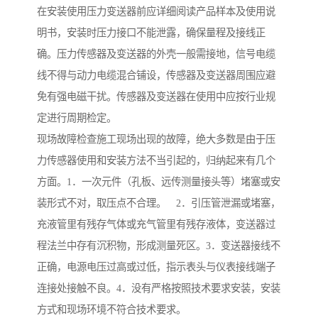
在安装使用压力变送器前应详细阅读产品样本及使用说
明书，安装时压力接口不能泄露，确保量程及接线正
确。压力传感器及变送器的外壳一般需接地，信号电缆
线不得与动力电缆混合铺设，传感器及变送器周围应避
免有强电磁干扰。传感器及变送器在使用中应按行业规
定进行周期检定。
现场故障检查施工现场出现的故障，绝大多数是由于压
力传感器使用和安装方法不当引起的，归纳起来有几个
方面。1．一次元件（孔板、远传测量接头等）堵塞或安
装形式不对，取压点不合理。 2．引压管泄漏或堵塞，
充液管里有残存气体或充气管里有残存液体，变送器过
程法兰中存有沉积物，形成测量死区。3．变送器接线不
正确，电源电压过高或过低，指示表头与仪表接线端子
连接处接触不良。4．没有严格按照技术要求安装，安装
方式和现场环境不符合技术要求。