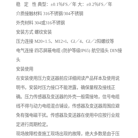
稳 定 性 典型：±0.1％FS／年 大：±0.2％FS／年
介质接触材料 316不锈钢/304不锈钢
外壳材料 304或316不锈钢
安装方式 螺纹安装
压力连接 M20×1.5、M12×l、Gl／4、Gl／2阳螺纹等
电气连接 四芯屏蔽电缆 (防护等级IP65) 航空插头 DIN接
头
安装使用
在安装使用压力变送器前应详细阅读产品样本及使用说
明书，安装时压力接口不能泄露，确保量程及接线正
确。压力传感器及变送器的外壳一般需接地，信号电缆
线不得与动力电缆混合铺设，传感器及变送器周围应避
免有强电磁干扰。传感器及变送器在使用中应按行业规
定进行周期检定。
现场故障检查施工现场出现的故障，绝大多数是由于压