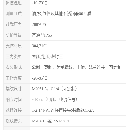
补偿温度
-10-70℃
测量介质
油,水,气体及其他不锈钢兼容介质
过载压力
200%FS
防护等级
普通型IP65
壳体材质
304,316L
压力类型
表压,绝压,密封压
安装形式
公制、英制、美制螺纹，卡箍、法兰连接，可定制
工作温度
-20-85℃
螺纹尺寸
M20*1.5，G1/4（可定制）
响应时间
≤10ms（电压、电流信号）
过程连接
1/2-14NPT连接管接头外螺纹G1/2A
螺纹接头
M20X1.5或1/2-14NPT