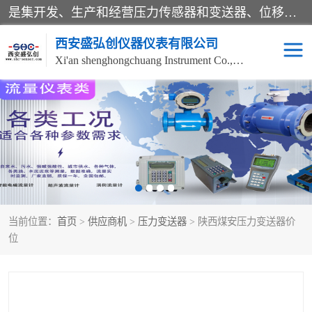
是集开发、生产和经营压力传感器和变送器、位移传感器和变送器、流量传感器和变送器、称重传感器和变送器、测力传感器和变送器、温湿度传感器和变送器、扭矩传感器、智能数显控制仪表等产品的化高新技术企业。
西安盛弘创仪器仪表有限公司
Xi'an shenghongchuang Instrument Co., Ltd
称重传感器
超声波流量计
压力变送器
通用型压力变送器
液位变送器
流量计
当前位置：
首页
>
供应商机
>
压力变送器
> 陕西煤安压力变送器价
位移传感器
差压变送器
位