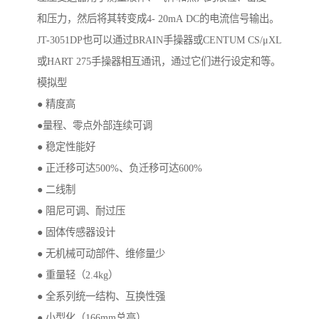
和压力，然后将其转变成4- 20mA DC的电流信号输出。
JT-3051DP也可以通过BRAIN手操器或CENTUM CS/μXL
或HART 275手操器相互通讯，通过它们进行设定和等。
模拟型
● 精度高
●量程、零点外部连续可调
● 稳定性能好
● 正迁移可达500%、负迁移可达600%
● 二线制
● 阻尼可调、耐过压
● 固体传感器设计
● 无机械可动部件、维修量少
● 重量轻（2.4kg）
● 全系列统一结构、互换性强
● 小型化（166mm总高）