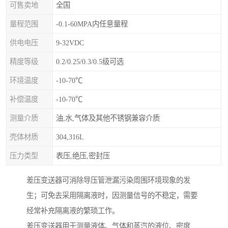
可售卖地
全国
量程范围
-0.1-60MPA内任意量程
供电电压
9-32VDC
精度等级
0.2/0.25/0.3/0.5级可选
环境温度
-10-70℃
补偿温度
-10-70℃
测量介质
油,水,气体及其他不锈钢兼容介质
壳体材质
304,316L
压力类型
表压,绝压,密封压
差压变送器可消除导压管泄漏污染周围环境现象的发
生；可免去采用隔离液时，因测量信号的不稳定，需要
经常补充隔离液的繁琐工作。
差压变送器用于测量液体、气体和蒸汽的液位、密度