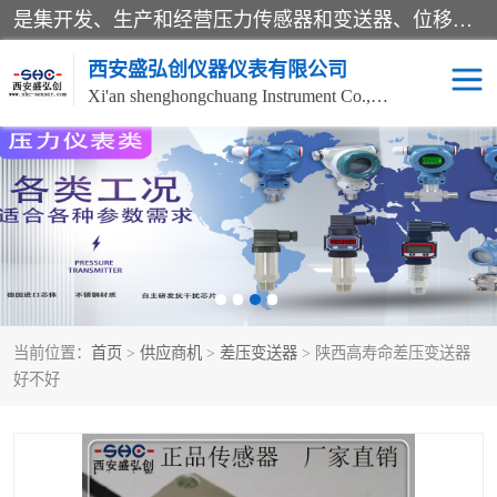
是集开发、生产和经营压力传感器和变送器、位移传感器和变送器、流量传感器和变送器、称重传感器和变送器、测力传感器和变送器、温湿度传感器和变送器、扭矩传感器、智能数显控制仪表等产品的化高新技术企业。
西安盛弘创仪器仪表有限公司
Xi'an shenghongchuang Instrument Co., Ltd
称重传感器
超声波流量计
压力变送器
通用型压力变送器
液位变送器
流量计
当前位置：
首页
>
供应商机
>
差压变送器
> 陕西高寿命差压变送器
位移传感器
差压变送器
好不好