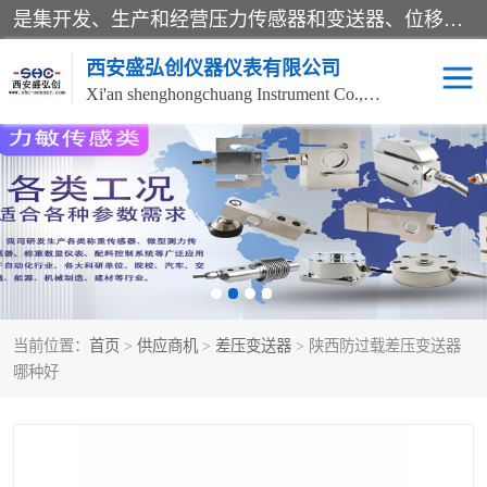
是集开发、生产和经营压力传感器和变送器、位移传感器和变送器、流量传感器和变送器、称重传感器和变送器、测力传感器和变送器、温湿度传感器和变送器、扭矩传感器、智能数显控制仪表等产品的化高新技术企业。
西安盛弘创仪器仪表有限公司
Xi'an shenghongchuang Instrument Co., Ltd
称重传感器
超声波流量计
压力变送器
通用型压力变送器
液位变送器
流量计
当前位置：
首页
>
供应商机
>
差压变送器
> 陕西防过载差压变送器
位移传感器
差压变送器
哪种好