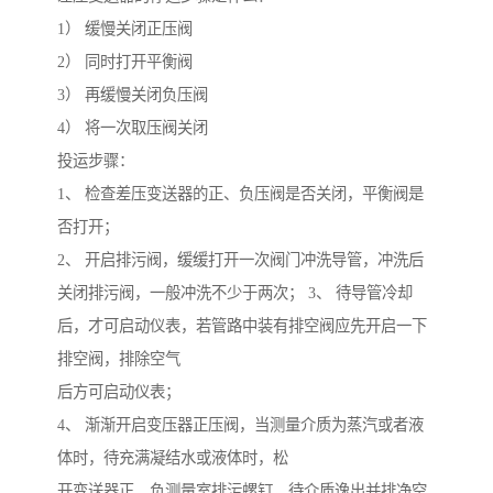
1） 缓慢关闭正压阀
2） 同时打开平衡阀
3） 再缓慢关闭负压阀
4） 将一次取压阀关闭
投运步骤：
1、 检查差压变送器的正、负压阀是否关闭，平衡阀是
否打开；
2、 开启排污阀，缓缓打开一次阀门冲洗导管，冲洗后
关闭排污阀，一般冲洗不少于两次； 3、 待导管冷却
后，才可启动仪表，若管路中装有排空阀应先开启一下
排空阀，排除空气
后方可启动仪表；
4、 渐渐开启变压器正压阀，当测量介质为蒸汽或者液
体时，待充满凝结水或液体时，松
开变送器正、负测量室排污螺钉，待介质逸出并排净空