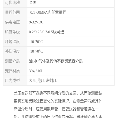
可售卖地
全国
量程范围
-0.1-60MPA内任意量程
供电电压
9-32VDC
精度等级
0.2/0.25/0.3/0.5级可选
环境温度
-10-70℃
补偿温度
-10-70℃
测量介质
油,水,气体及其他不锈钢兼容介质
壳体材质
304,316L
压力类型
表压,绝压,密封压
差压变送器可避免不同瞬间介质的交混，从而使测量结
果真实地反映过程变化的实际情况。在测量蒸汽或其他
高温介质时，应使用散热管，使变送器和管道连在一
起，并使用管道上的压力传至变压器。当被测介质为水