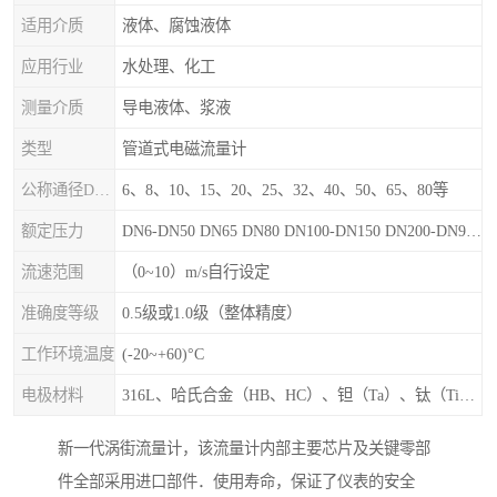
适用介质
液体、腐蚀液体
应用行业
水处理、化工
测量介质
导电液体、浆液
类型
管道式电磁流量计
公称通径DN（mm）
6、8、10、15、20、25、32、40、50、65、80等
额定压力
DN6-DN50 DN65 DN80 DN100-DN150 DN200-DN900等
流速范围
（0~10）m/s自行设定
准确度等级
0.5级或1.0级（整体精度）
工作环境温度
(-20~+60)°C
电极材料
316L、哈氏合金（HB、HC）、钽（Ta）、钛（Ti）、铂（Pt）、碳化钙（WC）、陶瓷
新一代涡街流量计，该流量计内部主要芯片及关键零部
件全部采用进口部件．使用寿命，保证了仪表的安全