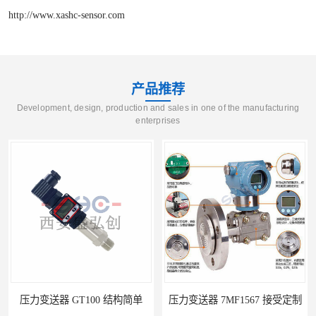
http://www.xashc-sensor.com
产品推荐
Development, design, production and sales in one of the manufacturing
enterprises
压力变送器 7MF1567 接受定制
压力变送器 ZPM213 按需定制