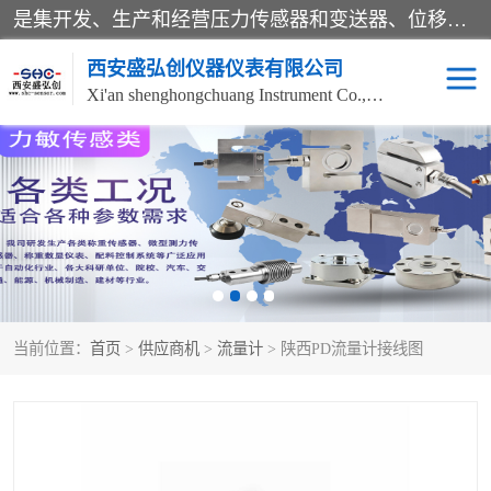
是集开发、生产和经营压力传感器和变送器、位移传感器和变送器、流量传感器和变送器、称重传感器和变送器、测力传感器和变送器、温湿度传感器和变送器、扭矩传感器、智能数显控制仪表等产品的化高新技术企业。
西安盛弘创仪器仪表有限公司
Xi'an shenghongchuang Instrument Co., Ltd
称重传感器
超声波流量计
压力变送器
通用型压力变送器
液位变送器
流量计
当前位置：
首页
>
供应商机
>
流量计
> 陕西PD流量计接线图
位移传感器
差压变送器