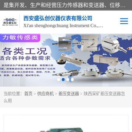
是集开发、生产和经营压力传感器和变送器、位移传感器和变送器、流量传感器和变送器、称重传感器和变送器、测力传感器和变送器、温湿度传感器和变送器、扭矩传感器、智能数显控制仪表等产品的化高新技术企业。
西安盛弘创仪器仪表有限公司
Xi'an shenghongchuang Instrument Co., Ltd
称重传感器
超声波流量计
压力变送器
通用型压力变送器
液位变送器
流量计
当前位置：
首页
>
供应商机
>
差压变送器
> 陕西采矿差压变送器怎
位移传感器
差压变送器
么用