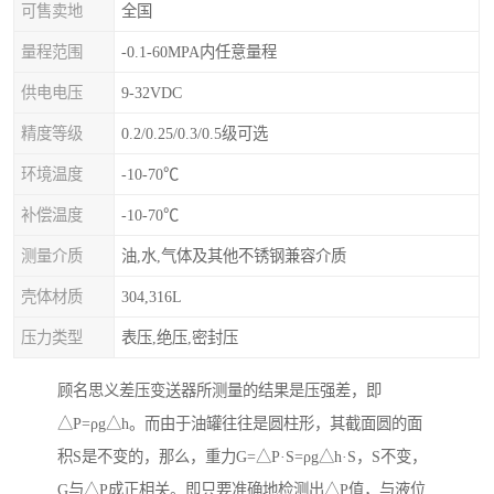
可售卖地
全国
量程范围
-0.1-60MPA内任意量程
供电电压
9-32VDC
精度等级
0.2/0.25/0.3/0.5级可选
环境温度
-10-70℃
补偿温度
-10-70℃
测量介质
油,水,气体及其他不锈钢兼容介质
壳体材质
304,316L
压力类型
表压,绝压,密封压
顾名思义差压变送器所测量的结果是压强差，即
△P=ρg△h。而由于油罐往往是圆柱形，其截面圆的面
积S是不变的，那么，重力G=△P·S=ρg△h·S，S不变，
G与△P成正相关。即只要准确地检测出△P值，与液位