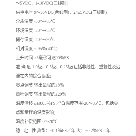
～5VDC，1-10VDC(三线制)
供电电压 9～36VDC(两线制)，24±5VDC(三线制)
介质温度 -30～+85℃
环境温度 -20～+85℃
储存温度 -40～+90℃
相对湿度 ≤ 95％(40℃)
上升时间 ≤5毫秒可达90％FS
准 确 度 1.0级，0.5级，0.25级(包括非线性、重复性及迟
滞在内的综合误差)
零点调节 输出量程的±8％
量程调节 输出量程的±20％
温度漂移 ≤±0.05％FS／℃(温度范围-20～85℃，包括零
点和量程的温度影响)
温度补偿范围 0～70℃
稳 定 性 典型：±0.1％FS／年 大：±0.2％FS／年