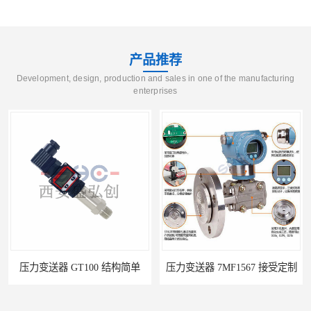
产品推荐
Development, design, production and sales in one of the manufacturing
enterprises
单
压力变送器 7MF1567 接受定制