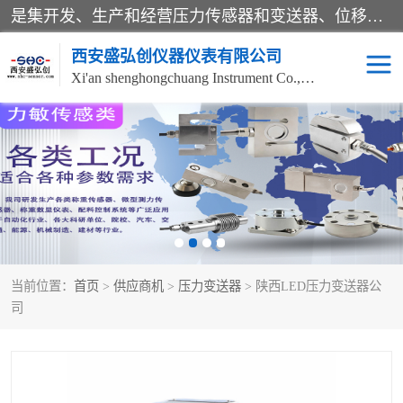
是集开发、生产和经营压力传感器和变送器、位移传感器和变送器、流量传感器和变送器、称重传感器和变送器、测力传感器和变送器、温湿度传感器和变送器、扭矩传感器、智能数显控制仪表等产品的化高新技术企业。
西安盛弘创仪器仪表有限公司
Xi'an shenghongchuang Instrument Co., Ltd
称重传感器
超声波流量计
压力变送器
通用型压力变送器
液位变送器
流量计
当前位置：
首页
>
供应商机
>
压力变送器
> 陕西LED压力变送器公
位移传感器
差压变送器
司