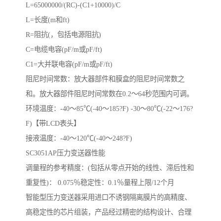
L=65000000/(RC)-(C1+10000)/C
L=长度(m和ft)
R=阻抗(，包括电源阻抗)
C=电缆电容(pF/m或pF/ft)
C1=大并联电容(pF/m或pF/ft)
阻尼时间常数：放大器部件和膜盒的阻尼时间常数之
和。放大器部件阻尼时间常数在0.2～64秒范围内可调。
环境温度：-40～85℃(-40～185?F) -30～80℃(-22～176?
F)【带LCD表头】
接液温度：-40～120℃(-40～248?F)
SC3051AP压力变送器性能
调量程的参考精度：(包括从零点开始的线性、滞后性和
重复性)： 0.075％稳定性：0.1％量程上限/12个月
智能型压力变送器采用进口不诱钢隔离膜片的高精度、
高稳定性的芯片组装，产品经过精密的结构设计、合理