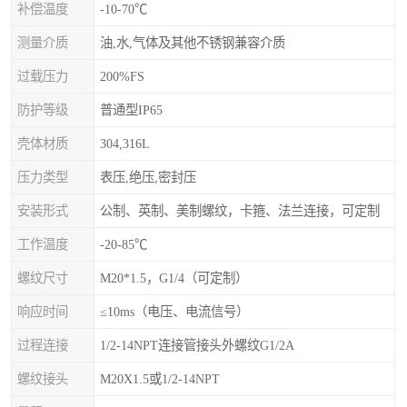
补偿温度
-10-70℃
测量介质
油,水,气体及其他不锈钢兼容介质
过载压力
200%FS
防护等级
普通型IP65
壳体材质
304,316L
压力类型
表压,绝压,密封压
安装形式
公制、英制、美制螺纹，卡箍、法兰连接，可定制
工作温度
-20-85℃
螺纹尺寸
M20*1.5，G1/4（可定制）
响应时间
≤10ms（电压、电流信号）
过程连接
1/2-14NPT连接管接头外螺纹G1/2A
螺纹接头
M20X1.5或1/2-14NPT