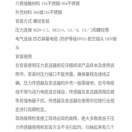
介质接触材料 316不锈钢/304不锈钢
外壳材料 304或316不锈钢
安装方式 螺纹安装
压力连接 M20×1.5、M12×l、Gl／4、Gl／2阳螺纹等
电气连接 四芯屏蔽电缆 (防护等级IP65) 航空插头 DIN接
头
安装使用
在安装使用压力变送器前应详细阅读产品样本及使用说
明书，安装时压力接口不能泄露，确保量程及接线正
确。压力传感器及变送器的外壳一般需接地，信号电缆
线不得与动力电缆混合铺设，传感器及变送器周围应避
免有强电磁干扰。传感器及变送器在使用中应按行业规
定进行周期检定。
现场故障检查施工现场出现的故障，绝大多数是由于压
力传感器使用和安装方法不当引起的，归纳起来有几个