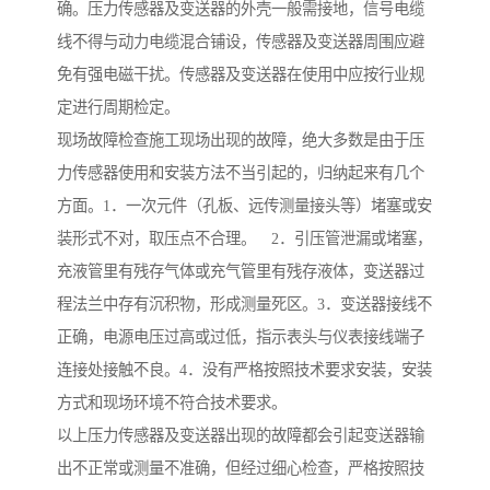
确。压力传感器及变送器的外壳一般需接地，信号电缆
线不得与动力电缆混合铺设，传感器及变送器周围应避
免有强电磁干扰。传感器及变送器在使用中应按行业规
定进行周期检定。
现场故障检查施工现场出现的故障，绝大多数是由于压
力传感器使用和安装方法不当引起的，归纳起来有几个
方面。1．一次元件（孔板、远传测量接头等）堵塞或安
装形式不对，取压点不合理。 2．引压管泄漏或堵塞，
充液管里有残存气体或充气管里有残存液体，变送器过
程法兰中存有沉积物，形成测量死区。3．变送器接线不
正确，电源电压过高或过低，指示表头与仪表接线端子
连接处接触不良。4．没有严格按照技术要求安装，安装
方式和现场环境不符合技术要求。
以上压力传感器及变送器出现的故障都会引起变送器输
出不正常或测量不准确，但经过细心检查，严格按照技