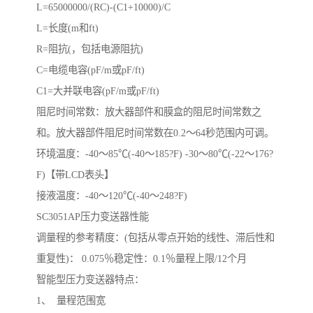
L=65000000/(RC)-(C1+10000)/C
L=长度(m和ft)
R=阻抗(，包括电源阻抗)
C=电缆电容(pF/m或pF/ft)
C1=大并联电容(pF/m或pF/ft)
阻尼时间常数：放大器部件和膜盒的阻尼时间常数之
和。放大器部件阻尼时间常数在0.2～64秒范围内可调。
环境温度：-40～85℃(-40～185?F) -30～80℃(-22～176?
F)【带LCD表头】
接液温度：-40～120℃(-40～248?F)
SC3051AP压力变送器性能
调量程的参考精度：(包括从零点开始的线性、滞后性和
重复性)： 0.075％稳定性：0.1％量程上限/12个月
智能型压力变送器特点：
1、 量程范围宽