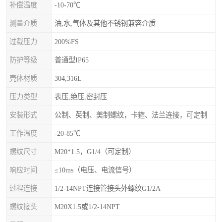
补偿温度
-10-70℃
测量介质
油,水,气体及其他不锈钢兼容介质
过载压力
200%FS
防护等级
普通型IP65
壳体材质
304,316L
压力类型
表压,绝压,密封压
安装形式
公制、英制、美制螺纹，卡箍、法兰连接，可定制
工作温度
-20-85℃
螺纹尺寸
M20*1.5，G1/4（可定制）
响应时间
≤10ms（电压、电流信号）
过程连接
1/2-14NPT连接管接头外螺纹G1/2A
螺纹接头
M20X1.5或1/2-14NPT