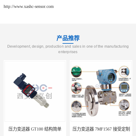
http://www.xashc-sensor.com
产品推荐
Development, design, production and sales in one of the manufacturing
enterprises
压力变送器 GT100 结构简单
压力变送器 7MF1567 接受定制