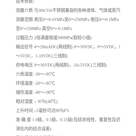
技术参数：
测量介质 与304/316不锈钢兼容的各种液体、气体或蒸汽
测量范围 表压0～0.01MPa至0～250MPa 绝压0～0.1MPa
至0～250MPa 真空0～-0.1MPa
过载压力 2倍满量程或300MPa(取较小值)
输出信号 4～20mADC(两线制) 0～10VDC，0～5VDC，l
～5VDC，1-10VDC(三线制)
供电电压 9～36VDC(两线制)，24±5VDC(三线制)
介质温度 -30～+85℃
环境温度 -20～+85℃
储存温度 -40～+90℃
相对湿度 ≤ 95％(40℃)
上升时间 ≤5毫秒可达90％FS
准 确 度 1.0级，0.5级，0.25级(包括非线性、重复性及迟
滞在内的综合误差)