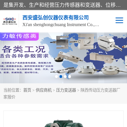
是集开发、生产和经营压力传感器和变送器、位移传感器和变送器、流量传感器和变送器、称重传感器和变送器、测力传感器和变送器、温湿度传感器和变送器、扭矩传感器、智能数显控制仪表等产品的化高新技术企业。
西安盛弘创仪器仪表有限公司
Xi'an shenghongchuang Instrument Co., Ltd
称重传感器
超声波流量计
压力变送器
通用型压力变送器
液位变送器
流量计
当前位置：
首页
>
供应商机
>
压力变送器
> 陕西传动压力变送器厂
位移传感器
差压变送器
家报价