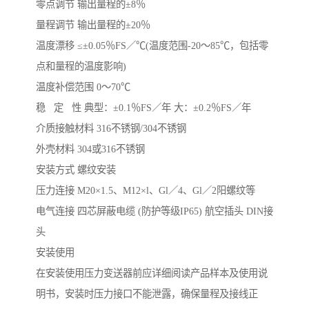
零点调节 输出量程的±8％
量程调节 输出量程的±20％
温度漂移 ≤±0.05％FS／℃(温度范围-20～85℃，包括零
点和量程的温度影响)
温度补偿范围 0～70℃
稳 定 性 典型：±0.1％FS／年 大：±0.2％FS／年
介质接触材料 316不锈钢/304不锈钢
外壳材料 304或316不锈钢
安装方式 螺纹安装
压力连接 M20×1.5、M12×l、Gl／4、Gl／2阳螺纹等
电气连接 四芯屏蔽电缆 (防护等级IP65) 航空插头 DIN接
头
安装使用
在安装使用压力变送器前应详细阅读产品样本及使用说
明书，安装时压力接口不能泄露，确保量程及接线正