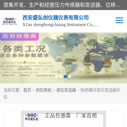
是集开发、生产和经营压力传感器和变送器、位移传感器和变送器、流量传感器和变送器、称重传感器和变送器、测力传感器和变送器、温湿度传感器和变送器、扭矩传感器、智能数显控制仪表等产品的化高新技术企业。
西安盛弘创仪器仪表有限公司
Xi'an shenghongchuang Instrument Co., Ltd
称重传感器
超声波流量计
压力变送器
通用型压力变送器
液位变送器
流量计
当前位置：
首页
>
供应商机
>
液位变送器
> 陕西横河液位变送器价
位移传感器
差压变送器
位