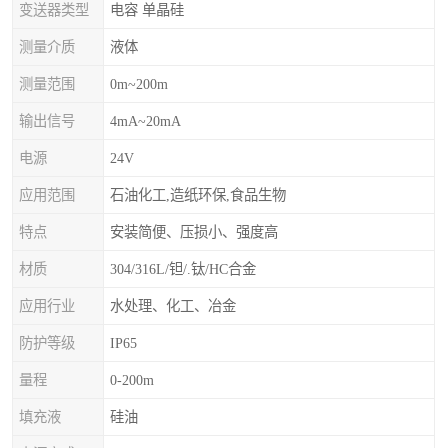
变送器类型
电容 单晶硅
测量介质
液体
测量范围
0m~200m
输出信号
4mA~20mA
电源
24V
应用范围
石油化工,造纸环保,食品生物
特点
安装简便、压损小、强度高
材质
304/316L/钽/.钛/HC合金
应用行业
水处理、化工、冶金
防护等级
IP65
量程
0-200m
填充液
硅油