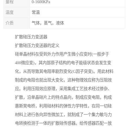
量程
0-1600KPa
温度
常温
介质
气体，蒸气，液体
扩散硅压力变送器
扩散硅压力变送器的定义
硅单晶材料在受到外力作用产生微小应变时(一般步于
400微应变)，其内部原子结构的电子能级状态会发生变
化，从而导致其电阻率剧烈变化(G因子突变)。用此材料
制成的电阻也就出现大变化，这种物理效应称为压阻效
应。利用压阻效应原理，采用集成工艺技术经过掺杂、
扩散，沿单晶硅片上的特点晶向，制成应变电阻，构成
惠斯凳电桥，利用硅材料的弹性力学特性，在同一切硅
材料上进行各向异性微加工，就制成了一个集力敏与力
电转换检测于一体的扩散硅传感器。给传感器匹配一放