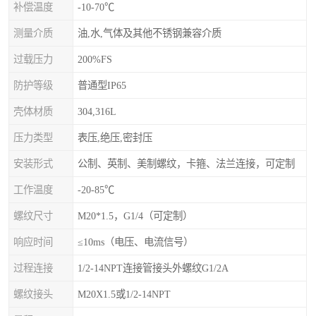
补偿温度
-10-70℃
测量介质
油,水,气体及其他不锈钢兼容介质
过载压力
200%FS
防护等级
普通型IP65
壳体材质
304,316L
压力类型
表压,绝压,密封压
安装形式
公制、英制、美制螺纹，卡箍、法兰连接，可定制
工作温度
-20-85℃
螺纹尺寸
M20*1.5，G1/4（可定制）
响应时间
≤10ms（电压、电流信号）
过程连接
1/2-14NPT连接管接头外螺纹G1/2A
螺纹接头
M20X1.5或1/2-14NPT