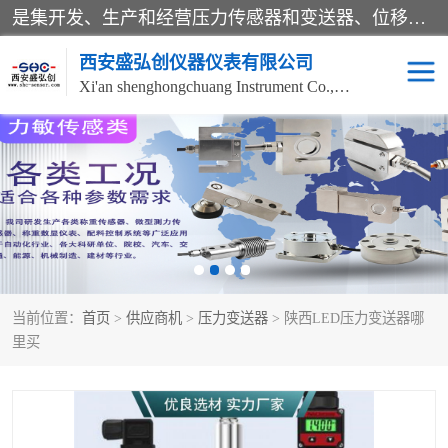
是集开发、生产和经营压力传感器和变送器、位移传感器和变送器、流量传感器和变送器、称重传感器和变送器、测力传感器和变送器、温湿度传感器和变送器、扭矩传感器、智能数显控制仪表等产品的化高新技术企业。
西安盛弘创仪器仪表有限公司
Xi'an shenghongchuang Instrument Co., Ltd
称重传感器
超声波流量计
压力变送器
通用型压力变送器
液位变送器
流量计
当前位置：
首页
>
供应商机
>
压力变送器
> 陕西LED压力变送器哪
位移传感器
差压变送器
里买