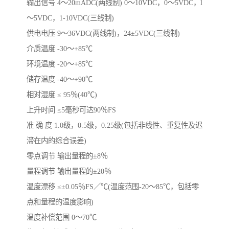
输出信号 4～20mADC(两线制) 0～10VDC，0～5VDC，l
～5VDC，1-10VDC(三线制)
供电电压 9～36VDC(两线制)，24±5VDC(三线制)
介质温度 -30～+85℃
环境温度 -20～+85℃
储存温度 -40～+90℃
相对湿度 ≤ 95％(40℃)
上升时间 ≤5毫秒可达90％FS
准 确 度 1.0级，0.5级，0.25级(包括非线性、重复性及迟
滞在内的综合误差)
零点调节 输出量程的±8％
量程调节 输出量程的±20％
温度漂移 ≤±0.05％FS／℃(温度范围-20～85℃，包括零
点和量程的温度影响)
温度补偿范围 0～70℃