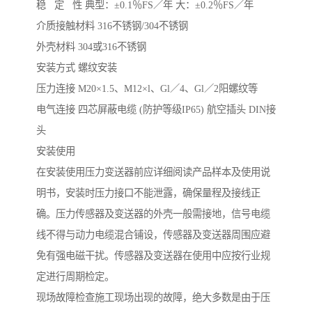
稳 定 性 典型：±0.1％FS／年 大：±0.2％FS／年
介质接触材料 316不锈钢/304不锈钢
外壳材料 304或316不锈钢
安装方式 螺纹安装
压力连接 M20×1.5、M12×l、Gl／4、Gl／2阳螺纹等
电气连接 四芯屏蔽电缆 (防护等级IP65) 航空插头 DIN接
头
安装使用
在安装使用压力变送器前应详细阅读产品样本及使用说
明书，安装时压力接口不能泄露，确保量程及接线正
确。压力传感器及变送器的外壳一般需接地，信号电缆
线不得与动力电缆混合铺设，传感器及变送器周围应避
免有强电磁干扰。传感器及变送器在使用中应按行业规
定进行周期检定。
现场故障检查施工现场出现的故障，绝大多数是由于压