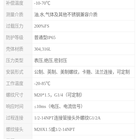
补偿温度
-10-70℃
测量介质
油,水,气体及其他不锈钢兼容介质
过载压力
200%FS
防护等级
普通型IP65
壳体材质
304,316L
压力类型
表压,绝压,密封压
安装形式
公制、英制、美制螺纹，卡箍、法兰连接，可定制
工作温度
-20-85℃
螺纹尺寸
M20*1.5，G1/4（可定制）
响应时间
≤10ms（电压、电流信号）
过程连接
1/2-14NPT连接管接头外螺纹G1/2A
螺纹接头
M20X1.5或1/2-14NPT