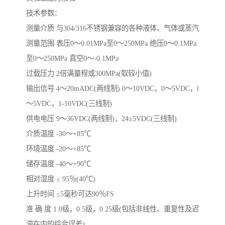
技术参数：
测量介质 与304/316不锈钢兼容的各种液体、气体或蒸汽
测量范围 表压0～0.01MPa至0～250MPa 绝压0～0.1MPa
至0～250MPa 真空0～-0.1MPa
过载压力 2倍满量程或300MPa(取较小值)
输出信号 4～20mADC(两线制) 0～10VDC，0～5VDC，l
～5VDC，1-10VDC(三线制)
供电电压 9～36VDC(两线制)，24±5VDC(三线制)
介质温度 -30～+85℃
环境温度 -20～+85℃
储存温度 -40～+90℃
相对湿度 ≤ 95％(40℃)
上升时间 ≤5毫秒可达90％FS
准 确 度 1.0级，0.5级，0.25级(包括非线性、重复性及迟
滞在内的综合误差)