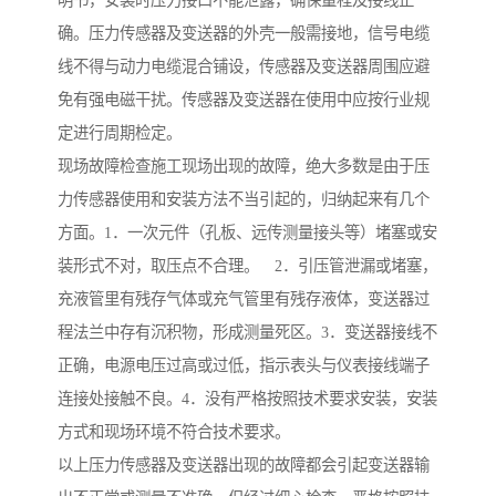
明书，安装时压力接口不能泄露，确保量程及接线正
确。压力传感器及变送器的外壳一般需接地，信号电缆
线不得与动力电缆混合铺设，传感器及变送器周围应避
免有强电磁干扰。传感器及变送器在使用中应按行业规
定进行周期检定。
现场故障检查施工现场出现的故障，绝大多数是由于压
力传感器使用和安装方法不当引起的，归纳起来有几个
方面。1．一次元件（孔板、远传测量接头等）堵塞或安
装形式不对，取压点不合理。 2．引压管泄漏或堵塞，
充液管里有残存气体或充气管里有残存液体，变送器过
程法兰中存有沉积物，形成测量死区。3．变送器接线不
正确，电源电压过高或过低，指示表头与仪表接线端子
连接处接触不良。4．没有严格按照技术要求安装，安装
方式和现场环境不符合技术要求。
以上压力传感器及变送器出现的故障都会引起变送器输