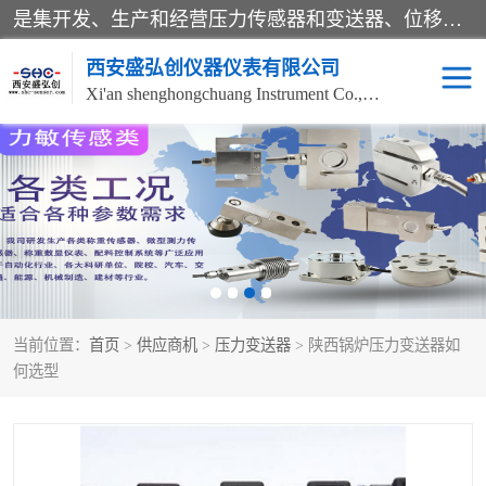
是集开发、生产和经营压力传感器和变送器、位移传感器和变送器、流量传感器和变送器、称重传感器和变送器、测力传感器和变送器、温湿度传感器和变送器、扭矩传感器、智能数显控制仪表等产品的化高新技术企业。
西安盛弘创仪器仪表有限公司
Xi'an shenghongchuang Instrument Co., Ltd
称重传感器
超声波流量计
压力变送器
通用型压力变送器
液位变送器
流量计
当前位置：
首页
>
供应商机
>
压力变送器
> 陕西锅炉压力变送器如
位移传感器
差压变送器
何选型