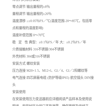
零点调节 输出量程的±8％
量程调节 输出量程的±20％
温度漂移 ≤±0.05％FS／℃(温度范围-20～85℃，包括零
点和量程的温度影响)
温度补偿范围 0～70℃
稳 定 性 典型：±0.1％FS／年 大：±0.2％FS／年
介质接触材料 316不锈钢/304不锈钢
外壳材料 304或316不锈钢
安装方式 螺纹安装
压力连接 M20×1.5、M12×l、Gl／4、Gl／2阳螺纹等
电气连接 四芯屏蔽电缆 (防护等级IP65) 航空插头 DIN接
头
安装使用
在安装使用压力变送器前应详细阅读产品样本及使用说