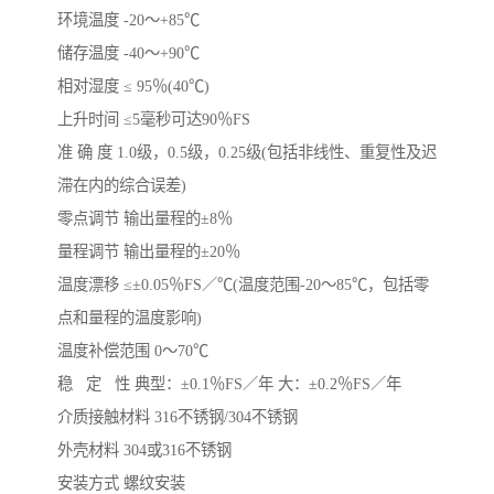
环境温度 -20～+85℃
储存温度 -40～+90℃
相对湿度 ≤ 95％(40℃)
上升时间 ≤5毫秒可达90％FS
准 确 度 1.0级，0.5级，0.25级(包括非线性、重复性及迟
滞在内的综合误差)
零点调节 输出量程的±8％
量程调节 输出量程的±20％
温度漂移 ≤±0.05％FS／℃(温度范围-20～85℃，包括零
点和量程的温度影响)
温度补偿范围 0～70℃
稳 定 性 典型：±0.1％FS／年 大：±0.2％FS／年
介质接触材料 316不锈钢/304不锈钢
外壳材料 304或316不锈钢
安装方式 螺纹安装