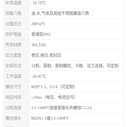
补偿温度
-10-70℃
测量介质
油,水,气体及其他不锈钢兼容介质
过载压力
200%FS
防护等级
普通型IP65
壳体材质
304,316L
压力类型
表压,绝压,密封压
安装形式
公制、英制、美制螺纹，卡箍、法兰连接，可定制
工作温度
-20-85℃
螺纹尺寸
M20*1.5，G1/4（可定制）
响应时间
≤10ms（电压、电流信号）
过程连接
1/2-14NPT连接管接头外螺纹G1/2A
螺纹接头
M20X1.5或1/2-14NPT