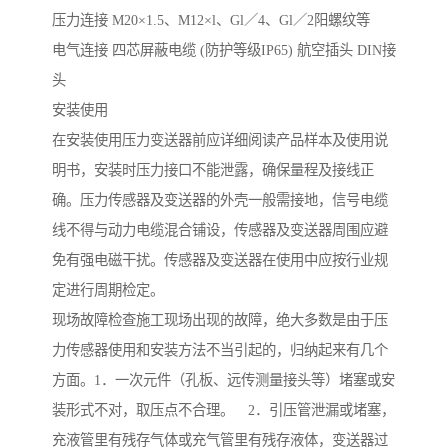
压力连接 M20×1.5、M12×l、Gl／4、Gl／2阳螺纹等
电气连接 四芯屏蔽电缆 (防护等级IP65) 航空插头 DIN接
头
安装使用
在安装使用压力变送器前应详细阅读产品样本及使用说
明书，安装时压力接口不能泄露，确保量程及接线正
确。压力传感器及变送器的外壳一般需接地，信号电缆
线不得与动力电缆混合铺设，传感器及变送器周围应避
免有强电磁干扰。传感器及变送器在使用中应按行业规
定进行周期检定。
现场故障检查施工现场出现的故障，绝大多数是由于压
力传感器使用和安装方法不当引起的，归纳起来有几个
方面。1．一次元件（孔板、远传测量接头等）堵塞或安
装形式不对，取压点不合理。 2．引压管泄漏或堵塞，
充液管里有残存气体或充气管里有残存液体，变送器过