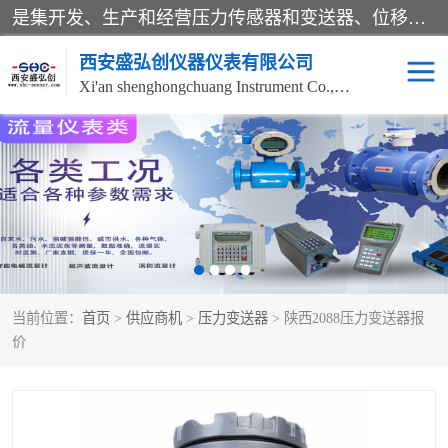
是集开发、生产和经营压力传感器和变送器、位移传感器和变送器、流量传感器和变送器、称重传感器和变送器、测力传感器和变送器、温湿度传感器和变送器、扭矩传感器、智能数显控制仪表等产品的化高新技术企业。
西安盛弘创仪器仪表有限公司
Xi'an shenghongchuang Instrument Co., Ltd
称重传感器
超声波流量计
压力变送器
通用型压力变送器
液位变送器
流量计
当前位置：
首页
>
供应商机
>
压力变送器
> 陕西2088压力变送器报
位移传感器
差压变送器
价