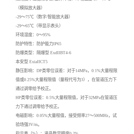
（模拟放大器）
-29～75℃（数字/智能放大器）
-29～65℃（带显示表头）
环境湿度：0～95%
防护特性：防护能力IP65
防爆类型：隔爆型 ExdIIBT4-6
本安型 ExiaIICT5
静压影响：DP类零位误差：对于14MPa，0.1%大量程限
值或0.25%大量程限值（量程代号为3），在管道压力下
通过调零给予校正。
HP类零位误差：0.5%大量程限值，对于32MPa在管道压
力下通过调零给予校正。
电磁影响：0.05%大量程值，接受频率27～500MHz，试
验场强3V/m。
指示表（%）：液晶数显精度0.2%