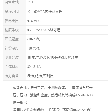
可售卖地
全国
量程范围
-0.1-60MPA内任意量程
供电电压
9-32VDC
精度等级
0.2/0.25/0.3/0.5级可选
环境温度
-10-70℃
补偿温度
-10-70℃
测量介质
油,水,气体及其他不锈钢兼容介质
壳体材质
304,316L
压力类型
表压,绝压,密封压
智能差压变送器主要用于测量液体、气体或蒸汽的差
压、压力、液位和密度，然后将其转换成4～20mA.DC
信号输出。
通用技术性能和参数 工作环境：环境温度-29～93℃