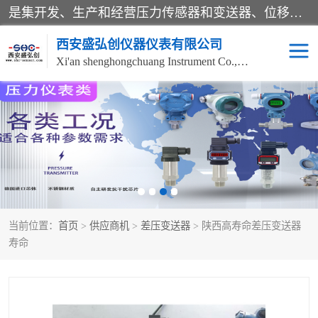
是集开发、生产和经营压力传感器和变送器、位移传感器和变送器、流量传感器和变送器、称重传感器和变送器、测力传感器和变送器、温湿度传感器和变送器、扭矩传感器、智能数显控制仪表等产品的化高新技术企业。
西安盛弘创仪器仪表有限公司
Xi'an shenghongchuang Instrument Co., Ltd
称重传感器
超声波流量计
压力变送器
通用型压力变送器
液位变送器
流量计
当前位置：
首页
>
供应商机
>
差压变送器
> 陕西高寿命差压变送器
位移传感器
差压变送器
寿命