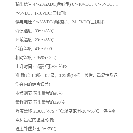
输出信号 4～20mADC(两线制) 0～10VDC，0～5VDC，l
～5VDC，1-10VDC(三线制)
供电电压 9～36VDC(两线制)，24±5VDC(三线制)
介质温度 -30～+85℃
环境温度 -20～+85℃
储存温度 -40～+90℃
相对湿度 ≤ 95％(40℃)
上升时间 ≤5毫秒可达90％FS
准 确 度 1.0级，0.5级，0.25级(包括非线性、重复性及迟
滞在内的综合误差)
零点调节 输出量程的±8％
量程调节 输出量程的±20％
温度漂移 ≤±0.05％FS／℃(温度范围-20～85℃，包括零
点和量程的温度影响)
温度补偿范围 0～70℃