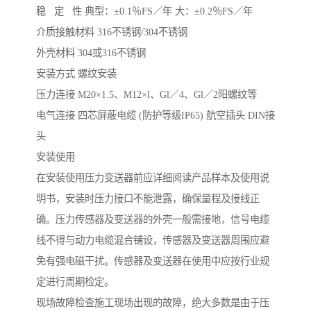
稳 定 性 典型：±0.1％FS／年 大：±0.2％FS／年
介质接触材料 316不锈钢/304不锈钢
外壳材料 304或316不锈钢
安装方式 螺纹安装
压力连接 M20×1.5、M12×l、Gl／4、Gl／2阳螺纹等
电气连接 四芯屏蔽电缆 (防护等级IP65) 航空插头 DIN接
头
安装使用
在安装使用压力变送器前应详细阅读产品样本及使用说
明书，安装时压力接口不能泄露，确保量程及接线正
确。压力传感器及变送器的外壳一般需接地，信号电缆
线不得与动力电缆混合铺设，传感器及变送器周围应避
免有强电磁干扰。传感器及变送器在使用中应按行业规
定进行周期检定。
现场故障检查施工现场出现的故障，绝大多数是由于压