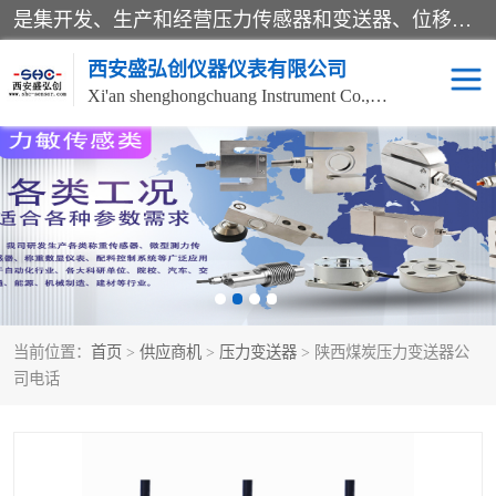
是集开发、生产和经营压力传感器和变送器、位移传感器和变送器、流量传感器和变送器、称重传感器和变送器、测力传感器和变送器、温湿度传感器和变送器、扭矩传感器、智能数显控制仪表等产品的化高新技术企业。
西安盛弘创仪器仪表有限公司
Xi'an shenghongchuang Instrument Co., Ltd
称重传感器
超声波流量计
压力变送器
通用型压力变送器
液位变送器
流量计
当前位置：
首页
>
供应商机
>
压力变送器
> 陕西煤炭压力变送器公
位移传感器
差压变送器
司电话