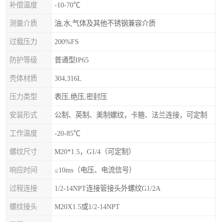
补偿温度
-10-70℃
测量介质
油,水,气体及其他不锈钢兼容介质
过载压力
200%FS
防护等级
普通型IP65
壳体材质
304,316L
压力类型
表压,绝压,密封压
安装形式
公制、英制、美制螺纹，卡箍、法兰连接，可定制
工作温度
-20-85℃
螺纹尺寸
M20*1.5，G1/4（可定制）
响应时间
≤10ms（电压、电流信号）
过程连接
1/2-14NPT连接管接头外螺纹G1/2A
螺纹接头
M20X1.5或1/2-14NPT