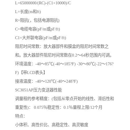
L=65000000/(RC)-(C1+10000)/C
L=长度(m和ft)
R=阻抗(，包括电源阻抗)
C=电缆电容(pF/m或pF/ft)
C1=大并联电容(pF/m或pF/ft)
阻尼时间常数：放大器部件和膜盒的阻尼时间常数之
和。放大器部件阻尼时间常数在0.2～64秒范围内可调。
环境温度：-40～85℃(-40～185?F) -30～80℃(-22～176?
F)【带LCD表头】
接液温度：-40～120℃(-40～248?F)
SC3051AP压力变送器性能
调量程的参考精度：(包括从零点开始的线性、滞后性和
重复性)： 0.075％稳定性：0.1％量程上限/12个月
特点：
小体积、高性价比、高稳定性、高灵敏度