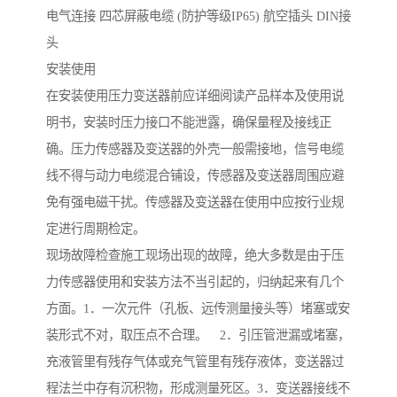
电气连接 四芯屏蔽电缆 (防护等级IP65) 航空插头 DIN接
头
安装使用
在安装使用压力变送器前应详细阅读产品样本及使用说
明书，安装时压力接口不能泄露，确保量程及接线正
确。压力传感器及变送器的外壳一般需接地，信号电缆
线不得与动力电缆混合铺设，传感器及变送器周围应避
免有强电磁干扰。传感器及变送器在使用中应按行业规
定进行周期检定。
现场故障检查施工现场出现的故障，绝大多数是由于压
力传感器使用和安装方法不当引起的，归纳起来有几个
方面。1．一次元件（孔板、远传测量接头等）堵塞或安
装形式不对，取压点不合理。 2．引压管泄漏或堵塞，
充液管里有残存气体或充气管里有残存液体，变送器过
程法兰中存有沉积物，形成测量死区。3．变送器接线不