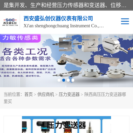
是集开发、生产和经营压力传感器和变送器、位移传感器和变送器、流量传感器和变送器、称重传感器和变送器、测力传感器和变送器、温湿度传感器和变送器、扭矩传感器、智能数显控制仪表等产品的化高新技术企业。
西安盛弘创仪器仪表有限公司
Xi'an shenghongchuang Instrument Co., Ltd
称重传感器
超声波流量计
压力变送器
通用型压力变送器
液位变送器
流量计
当前位置：
首页
>
供应商机
>
压力变送器
> 陕西高压压力变送器哪
位移传感器
差压变送器
里买