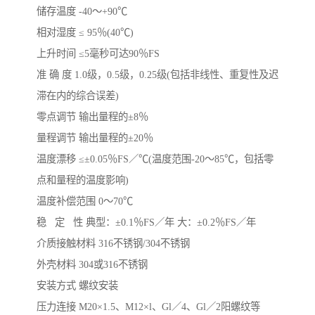
储存温度 -40～+90℃
相对湿度 ≤ 95％(40℃)
上升时间 ≤5毫秒可达90％FS
准 确 度 1.0级，0.5级，0.25级(包括非线性、重复性及迟
滞在内的综合误差)
零点调节 输出量程的±8％
量程调节 输出量程的±20％
温度漂移 ≤±0.05％FS／℃(温度范围-20～85℃，包括零
点和量程的温度影响)
温度补偿范围 0～70℃
稳 定 性 典型：±0.1％FS／年 大：±0.2％FS／年
介质接触材料 316不锈钢/304不锈钢
外壳材料 304或316不锈钢
安装方式 螺纹安装
压力连接 M20×1.5、M12×l、Gl／4、Gl／2阳螺纹等