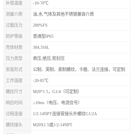
补偿温度
-10-70℃
测量介质
油,水,气体及其他不锈钢兼容介质
过载压力
200%FS
防护等级
普通型IP65
壳体材质
304,316L
压力类型
表压,绝压,密封压
安装形式
公制、英制、美制螺纹，卡箍、法兰连接，可定制
工作温度
-20-85℃
螺纹尺寸
M20*1.5，G1/4（可定制）
响应时间
≤10ms（电压、电流信号）
过程连接
1/2-14NPT连接管接头外螺纹G1/2A
螺纹接头
M20X1.5或1/2-14NPT