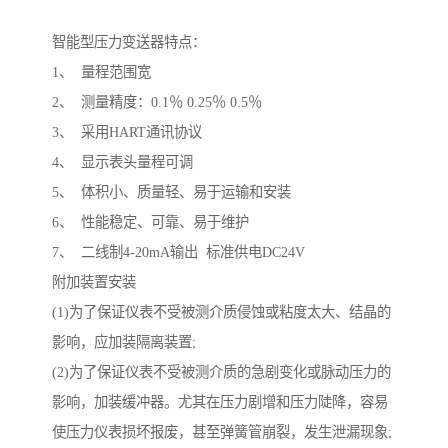
智能型压力变送器特点：
1、 量程范围宽
2、 测量精度：0.1％ 0.25％ 0.5％
3、 采用HART通讯协议
4、 显示表头量程可调
5、 体积小、质量轻、易于运输和安装
6、 性能稳定、可靠、易于维护
7、 二线制4-20mA输出 标准供电DC24V
附加装置安装
(1)为了保证仪表不受被测介质侵蚀或粘度太大、结晶的
影响，应加装隔离装置;
(2)为了保证仪表不受被测介质的急剧变化或脉动压力的
影响，加装缓冲器。尤其在压力剧增和压力陡降，容易
使压力仪表损坏报废，甚至弹簧管崩裂，发生泄漏现象;