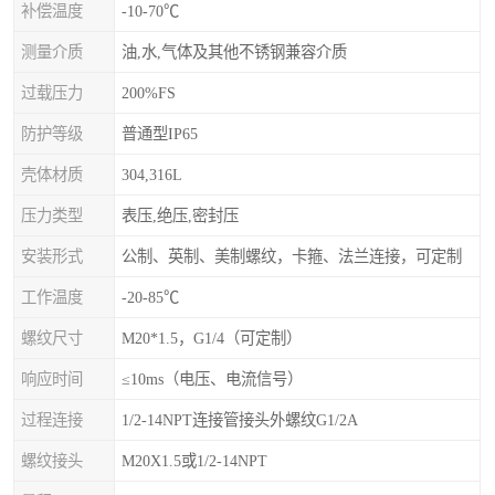
补偿温度
-10-70℃
测量介质
油,水,气体及其他不锈钢兼容介质
过载压力
200%FS
防护等级
普通型IP65
壳体材质
304,316L
压力类型
表压,绝压,密封压
安装形式
公制、英制、美制螺纹，卡箍、法兰连接，可定制
工作温度
-20-85℃
螺纹尺寸
M20*1.5，G1/4（可定制）
响应时间
≤10ms（电压、电流信号）
过程连接
1/2-14NPT连接管接头外螺纹G1/2A
螺纹接头
M20X1.5或1/2-14NPT