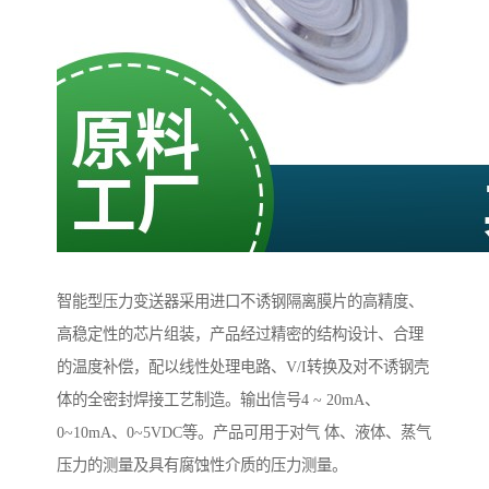
智能型压力变送器采用进口不诱钢隔离膜片的高精度、
高稳定性的芯片组装，产品经过精密的结构设计、合理
的温度补偿，配以线性处理电路、V/I转换及对不诱钢壳
体的全密封焊接工艺制造。输出信号4 ~ 20mA、
0~10mA、0~5VDC等。产品可用于对气 体、液体、蒸气
压力的测量及具有腐蚀性介质的压力测量。