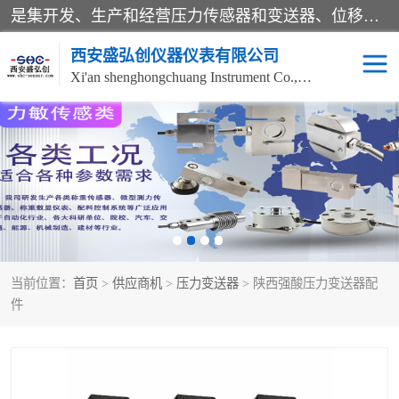
是集开发、生产和经营压力传感器和变送器、位移传感器和变送器、流量传感器和变送器、称重传感器和变送器、测力传感器和变送器、温湿度传感器和变送器、扭矩传感器、智能数显控制仪表等产品的化高新技术企业。
西安盛弘创仪器仪表有限公司
Xi'an shenghongchuang Instrument Co., Ltd
称重传感器
超声波流量计
压力变送器
通用型压力变送器
液位变送器
流量计
当前位置：
首页
>
供应商机
>
压力变送器
> 陕西强酸压力变送器配
位移传感器
差压变送器
件