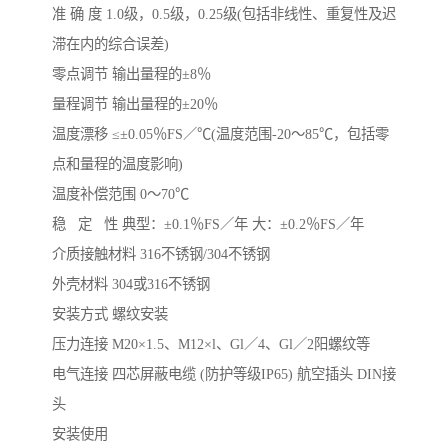
准 确 度 1.0级，0.5级，0.25级(包括非线性、重复性及迟
滞在内的综合误差)
零点调节 输出量程的±8％
量程调节 输出量程的±20％
温度漂移 ≤±0.05％FS／℃(温度范围-20～85℃，包括零
点和量程的温度影响)
温度补偿范围 0～70℃
稳 定 性 典型：±0.1％FS／年 大：±0.2％FS／年
介质接触材料 316不锈钢/304不锈钢
外壳材料 304或316不锈钢
安装方式 螺纹安装
压力连接 M20×1.5、M12×l、Gl／4、Gl／2阳螺纹等
电气连接 四芯屏蔽电缆 (防护等级IP65) 航空插头 DIN接
头
安装使用