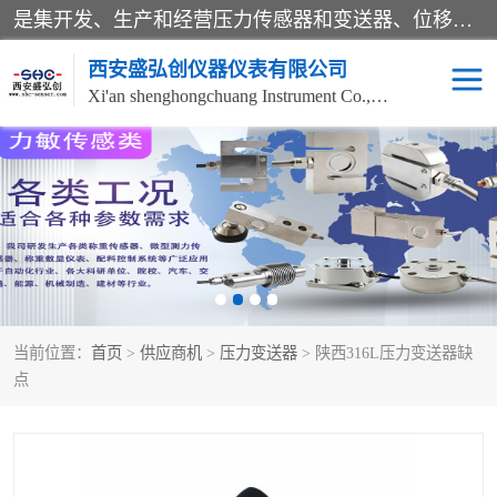
是集开发、生产和经营压力传感器和变送器、位移传感器和变送器、流量传感器和变送器、称重传感器和变送器、测力传感器和变送器、温湿度传感器和变送器、扭矩传感器、智能数显控制仪表等产品的化高新技术企业。
西安盛弘创仪器仪表有限公司
Xi'an shenghongchuang Instrument Co., Ltd
称重传感器
超声波流量计
压力变送器
通用型压力变送器
液位变送器
流量计
当前位置：
首页
>
供应商机
>
压力变送器
> 陕西316L压力变送器缺
位移传感器
差压变送器
点