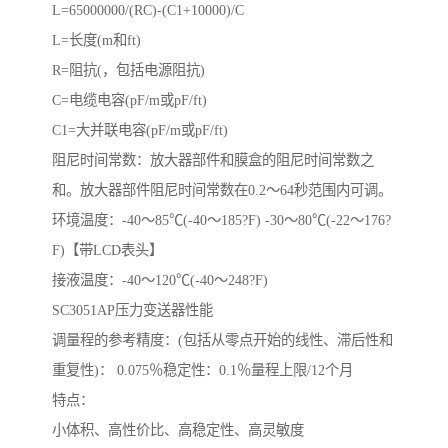
L=65000000/(RC)-(C1+10000)/C
L=长度(m和ft)
R=阻抗(，包括电源阻抗)
C=电缆电容(pF/m或pF/ft)
C1=大并联电容(pF/m或pF/ft)
阻尼时间常数：放大器部件和膜盒的阻尼时间常数之
和。放大器部件阻尼时间常数在0.2～64秒范围内可调。
环境温度：-40～85℃(-40～185?F) -30～80℃(-22～176?
F)【带LCD表头】
接液温度：-40～120℃(-40～248?F)
SC3051AP压力变送器性能
调量程的参考精度：(包括从零点开始的线性、滞后性和
重复性)： 0.075％稳定性：0.1％量程上限/12个月
特点：
小体积、高性价比、高稳定性、高灵敏度