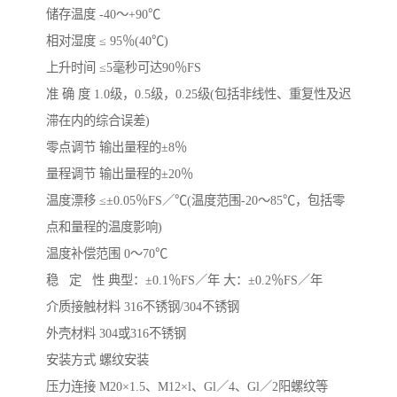
储存温度 -40～+90℃
相对湿度 ≤ 95％(40℃)
上升时间 ≤5毫秒可达90％FS
准 确 度 1.0级，0.5级，0.25级(包括非线性、重复性及迟
滞在内的综合误差)
零点调节 输出量程的±8％
量程调节 输出量程的±20％
温度漂移 ≤±0.05％FS／℃(温度范围-20～85℃，包括零
点和量程的温度影响)
温度补偿范围 0～70℃
稳 定 性 典型：±0.1％FS／年 大：±0.2％FS／年
介质接触材料 316不锈钢/304不锈钢
外壳材料 304或316不锈钢
安装方式 螺纹安装
压力连接 M20×1.5、M12×l、Gl／4、Gl／2阳螺纹等