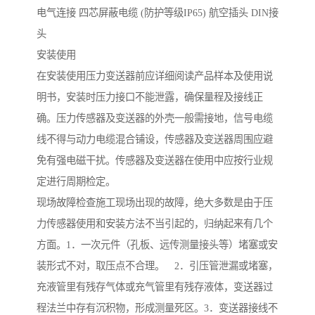
电气连接 四芯屏蔽电缆 (防护等级IP65) 航空插头 DIN接
头
安装使用
在安装使用压力变送器前应详细阅读产品样本及使用说
明书，安装时压力接口不能泄露，确保量程及接线正
确。压力传感器及变送器的外壳一般需接地，信号电缆
线不得与动力电缆混合铺设，传感器及变送器周围应避
免有强电磁干扰。传感器及变送器在使用中应按行业规
定进行周期检定。
现场故障检查施工现场出现的故障，绝大多数是由于压
力传感器使用和安装方法不当引起的，归纳起来有几个
方面。1．一次元件（孔板、远传测量接头等）堵塞或安
装形式不对，取压点不合理。 2．引压管泄漏或堵塞，
充液管里有残存气体或充气管里有残存液体，变送器过
程法兰中存有沉积物，形成测量死区。3．变送器接线不