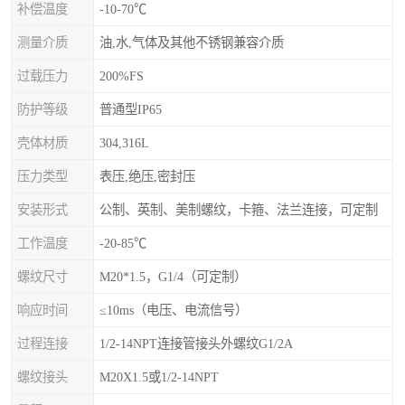
补偿温度
-10-70℃
测量介质
油,水,气体及其他不锈钢兼容介质
过载压力
200%FS
防护等级
普通型IP65
壳体材质
304,316L
压力类型
表压,绝压,密封压
安装形式
公制、英制、美制螺纹，卡箍、法兰连接，可定制
工作温度
-20-85℃
螺纹尺寸
M20*1.5，G1/4（可定制）
响应时间
≤10ms（电压、电流信号）
过程连接
1/2-14NPT连接管接头外螺纹G1/2A
螺纹接头
M20X1.5或1/2-14NPT