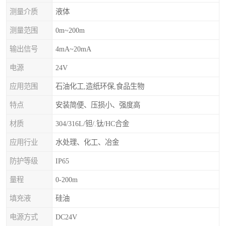
测量介质
液体
测量范围
0m~200m
输出信号
4mA~20mA
电源
24V
应用范围
石油化工,造纸环保,食品生物
特点
安装简便、压损小、强度高
材质
304/316L/钽/.钛/HC合金
应用行业
水处理、化工、冶金
防护等级
IP65
量程
0-200m
填充液
硅油
电源方式
DC24V