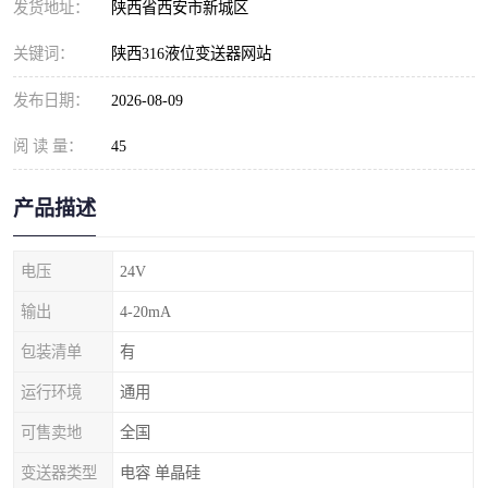
发货地址：
陕西省西安市新城区
关键词：
陕西316液位变送器网站
发布日期：
2026-08-09
阅 读 量：
45
产品描述
电压
24V
输出
4-20mA
包装清单
有
运行环境
通用
可售卖地
全国
变送器类型
电容 单晶硅