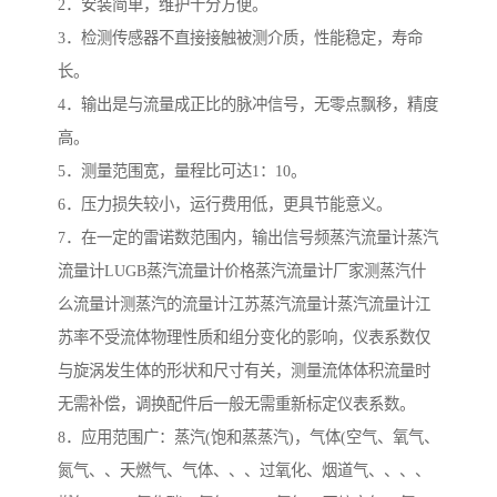
2．安装简单，维护十分方便。
3．检测传感器不直接接触被测介质，性能稳定，寿命
长。
4．输出是与流量成正比的脉冲信号，无零点飘移，精度
高。
5．测量范围宽，量程比可达1：10。
6．压力损失较小，运行费用低，更具节能意义。
7．在一定的雷诺数范围内，输出信号频蒸汽流量计蒸汽
流量计LUGB蒸汽流量计价格蒸汽流量计厂家测蒸汽什
么流量计测蒸汽的流量计江苏蒸汽流量计蒸汽流量计江
苏率不受流体物理性质和组分变化的影响，仪表系数仅
与旋涡发生体的形状和尺寸有关，测量流体体积流量时
无需补偿，调换配件后一般无需重新标定仪表系数。
8．应用范围广：蒸汽(饱和蒸蒸汽)，气体(空气、氧气、
氮气、、天燃气、气体、、、过氧化、烟道气、、、、