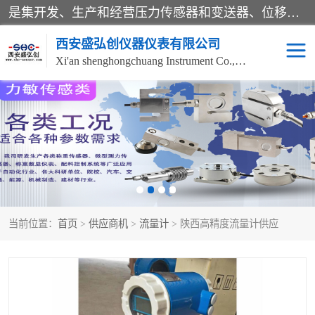
是集开发、生产和经营压力传感器和变送器、位移传感器和变送器、流量传感器和变送器、称重传感器和变送器、测力传感器和变送器、温湿度传感器和变送器、扭矩传感器、智能数显控制仪表等产品的化高新技术企业。
西安盛弘创仪器仪表有限公司
Xi'an shenghongchuang Instrument Co., Ltd
称重传感器
超声波流量计
压力变送器
通用型压力变送器
液位变送器
流量计
当前位置：
首页
>
供应商机
>
流量计
> 陕西高精度流量计供应
位移传感器
差压变送器