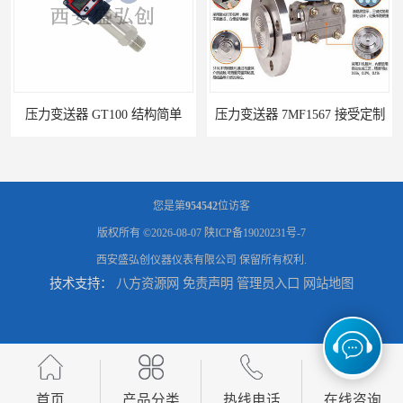
压力变送器 GT100 结构简单
压力变送器 7MF1567 接受定制
您是第
954542
位访客
版权所有 ©2026-08-07
陕ICP备19020231号-7
西安盛弘创仪器仪表有限公司
保留所有权利.
技术支持：
八方资源网
免责声明
管理员入口
网站地图
压力变送器 ZPM213 按需定制
压力变送器 ZF-S-X 性能稳定
首页
产品分类
热线电话
在线咨询