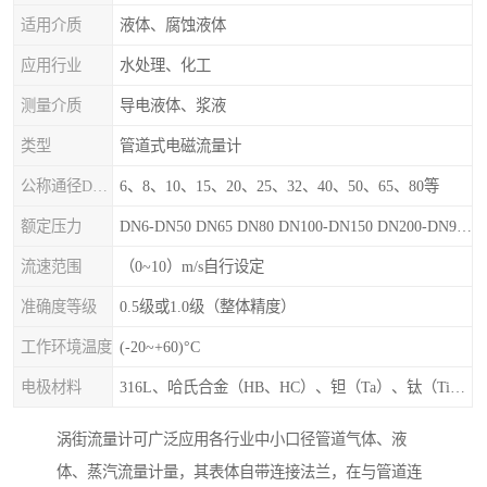
适用介质
液体、腐蚀液体
应用行业
水处理、化工
测量介质
导电液体、浆液
类型
管道式电磁流量计
公称通径DN（mm）
6、8、10、15、20、25、32、40、50、65、80等
额定压力
DN6-DN50 DN65 DN80 DN100-DN150 DN200-DN900等
流速范围
（0~10）m/s自行设定
准确度等级
0.5级或1.0级（整体精度）
工作环境温度
(-20~+60)°C
电极材料
316L、哈氏合金（HB、HC）、钽（Ta）、钛（Ti）、铂（Pt）、碳化钙（WC）、陶瓷
涡街流量计可广泛应用各行业中小口径管道气体、液
体、蒸汽流量计量，其表体自带连接法兰，在与管道连