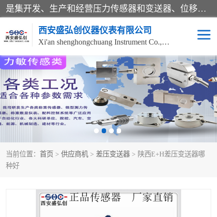
是集开发、生产和经营压力传感器和变送器、位移传感器和变送器、流量传感器和变送器、称重传感器和变送器、测力传感器和变送器、温湿度传感器和变送器、扭矩传感器、智能数显控制仪表等产品的化高新技术企业。
西安盛弘创仪器仪表有限公司
Xi'an shenghongchuang Instrument Co., Ltd
称重传感器
超声波流量计
压力变送器
通用型压力变送器
液位变送器
流量计
当前位置：
首页
>
供应商机
>
差压变送器
> 陕西E+H差压变送器哪
位移传感器
差压变送器
种好