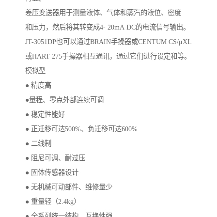
差压变送器用于测量液体、气体和蒸汽的液位、密度
和压力，然后将其转变成4- 20mA DC的电流信号输出。
JT-3051DP也可以通过BRAIN手操器或CENTUM CS/μXL
或HART 275手操器相互通讯，通过它们进行设定和等。
模拟型
● 精度高
●量程、零点外部连续可调
● 稳定性能好
● 正迁移可达500%、负迁移可达600%
● 二线制
● 阻尼可调、耐过压
● 固体传感器设计
● 无机械可动部件、维修量少
● 重量轻（2.4kg）
● 全系列统一结构、互换性强