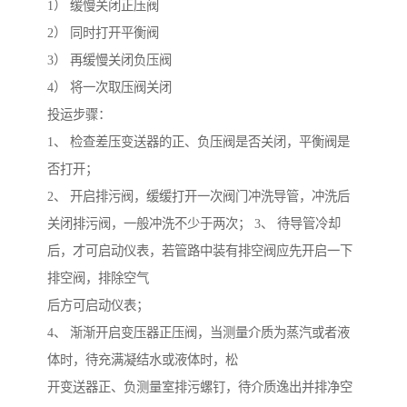
1） 缓慢关闭正压阀
2） 同时打开平衡阀
3） 再缓慢关闭负压阀
4） 将一次取压阀关闭
投运步骤：
1、 检查差压变送器的正、负压阀是否关闭，平衡阀是
否打开；
2、 开启排污阀，缓缓打开一次阀门冲洗导管，冲洗后
关闭排污阀，一般冲洗不少于两次； 3、 待导管冷却
后，才可启动仪表，若管路中装有排空阀应先开启一下
排空阀，排除空气
后方可启动仪表；
4、 渐渐开启变压器正压阀，当测量介质为蒸汽或者液
体时，待充满凝结水或液体时，松
开变送器正、负测量室排污螺钉，待介质逸出并排净空