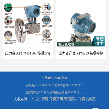
压力变送器 7MF1567 接受定制
压力变送器 ZPM213 按需定制
您是第
955204
位访客
版权所有 ©2026-08-07
陕ICP备19020231号-7
西安盛弘创仪器仪表有限公司
保留所有权利.
技术支持：
八方资源网
免责声明
管理员入口
网站地图