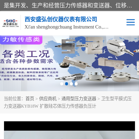
是集开发、生产和经营压力传感器和变送器、位移传感器和变送器、流量传感器和变送器、称重传感器和变送器、测力传感器和变送器、温湿度传感器和变送器、扭矩传感器、智能数显控制仪表等产品的化高新技术企业。
西安盛弘创仪器仪表有限公司
Xi'an shenghongchuang Instrument Co., Ltd
称重传感器
超声波流量计
压力变送器
通用型压力变送器
液位变送器
流量计
当前位置：
首页
>
供应商机
>
通用型压力变送器
> 卫生型平膜式压
位移传感器
差压变送器
力变送器KYB18W 扩散硅芯体压力传感器负压计