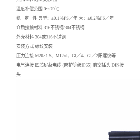
温度补偿范围 0～70℃
稳 定 性 典型：±0.1％FS／年 大：±0.2％FS／年
介质接触材料 316不锈钢/304不锈钢
外壳材料 304或316不锈钢
安装方式 螺纹安装
压力连接 M20×1.5、M12×l、Gl／4、Gl／2阳螺纹等
电气连接 四芯屏蔽电缆 (防护等级IP65) 航空插头 DIN接
头