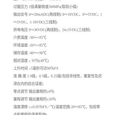
过载压力 2倍满量程或300MPa(取较小值)
输出信号 4～20mADC(两线制) 0～10VDC，0～5VDC，l
～5VDC，1-10VDC(三线制)
供电电压 9～36VDC(两线制)，24±5VDC(三线制)
介质温度 -30～+85℃
环境温度 -20～+85℃
储存温度 -40～+90℃
相对湿度 ≤ 95％(40℃)
上升时间 ≤5毫秒可达90％FS
准 确 度 1.0级，0.5级，0.25级(包括非线性、重复性及迟
滞在内的综合误差)
零点调节 输出量程的±8％
量程调节 输出量程的±20％
温度漂移 ≤±0.05％FS／℃(温度范围-20～85℃，包括零
点和量程的温度影响)