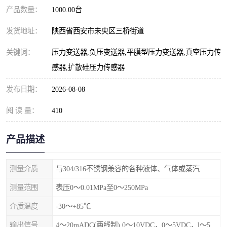
产品数量：
1000.00台
发货地址：
陕西省西安市未央区三桥街道
关键词：
压力变送器,负压变送器,平膜型压力变送器,真空压力传
感器,扩散硅压力传感器
发布日期：
2026-08-08
阅 读 量：
410
产品描述
测量介质
与304/316不锈钢兼容的各种液体、气体或蒸汽
测量范围
表压0～0.01MPa至0～250MPa
介质温度
-30～+85℃
输出信号
4～20mADC(两线制) 0～10VDC，0～5VDC，l～5VDC，1-10VDC(三线制)