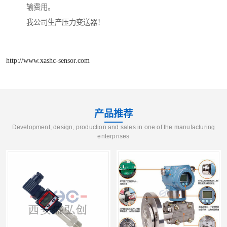
输费用。
我公司生产压力变送器！
http://www.xashc-sensor.com
产品推荐
Development, design, production and sales in one of the manufacturing
enterprises