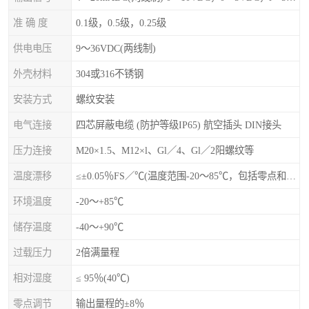
准 确 度
0.1级，0.5级，0.25级
供电电压
9～36VDC(两线制)
外壳材料
304或316不锈钢
安装方式
螺纹安装
电气连接
四芯屏蔽电缆 (防护等级IP65) 航空插头 DIN接头
压力连接
M20×1.5、M12×l、Gl／4、Gl／2阳螺纹等
温度漂移
≤±0.05％FS／℃(温度范围-20～85℃，包括零点和量程的温度影响)
环境温度
-20～+85℃
储存温度
-40～+90℃
过载压力
2倍满量程
相对湿度
≤ 95％(40℃)
零点调节
输出量程的±8％