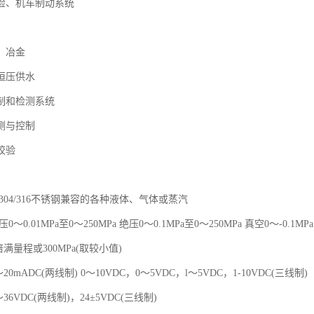
检、机车制动系统
、冶金
恒压供水
制和检测系统
测与控制
校验
304/316不锈钢兼容的各种液体、气体或蒸汽
～0.01MPa至0～250MPa 绝压0～0.1MPa至0～250MPa 真空0～-0.1MPa
倍满量程或300MPa(取较小值)
20mADC(两线制) 0～10VDC，0～5VDC，l～5VDC，1-10VDC(三线制)
36VDC(两线制)，24±5VDC(三线制)