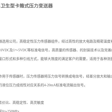
3
卫生型卡箍式压力变送器
器选用公司，高稳定性压力传感器组件，经过高性的放大电路及精密温度补偿
0～10VDC及1～5VDC等标准电信号，高质量的传感器、的封装技术以及
接口形式和多种引线方式，能够大限度的满足客户的需要，适用于各种测
作用于传感器时，压力传感器将压力信号转换成电信号，经差分放大和输出
的液位压力成线性对应关系的4-20mA标准电流输出信号。
性价比、高稳定性、高灵敏度
至0～250MPa