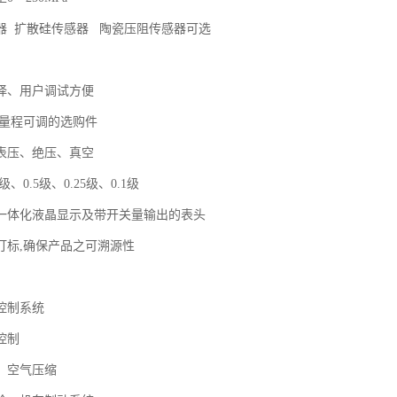
器 扩散硅传感器 陶瓷压阻传感器可选
择、用户调试方便
满量程可调的选购件
表压、绝压、真空
级、0.5级、0.25级、0.1级
一体化液晶显示及带开关量输出的表头
打标,确保产品之可溯源性
控制系统
控制
、空气压缩