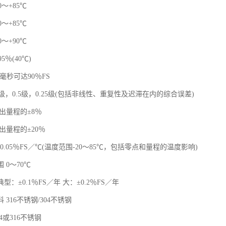
0～+85℃
0～+85℃
0～+90℃
5％(40℃)
5毫秒可达90％FS
1.0级，0.5级，0.25级(包括非线性、重复性及迟滞在内的综合误差)
出量程的±8％
出量程的±20％
±0.05％FS／℃(温度范围-20～85℃，包括零点和量程的温度影响)
 0～70℃
型：±0.1％FS／年 大：±0.2％FS／年
 316不锈钢/304不锈钢
4或316不锈钢