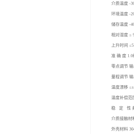
介质温度 -3
环境温度 -2
储存温度 -4
相对湿度 ≤ 9
上升时间 ≤
准 确 度 
零点调节 输
量程调节 输
温度漂移 ≤
温度补偿范围
稳 定 性 典
介质接触材料
外壳材料 30