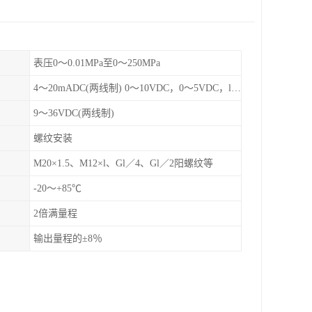
表压0～0.01MPa至0～250MPa
4～20mADC(两线制) 0～10VDC，0～5VDC，l～5VDC，1-10VDC(三线制)
9～36VDC(两线制)
螺纹安装
M20×1.5、M12×l、Gl／4、Gl／2阳螺纹等
-20～+85℃
2倍满量程
输出量程的±8％