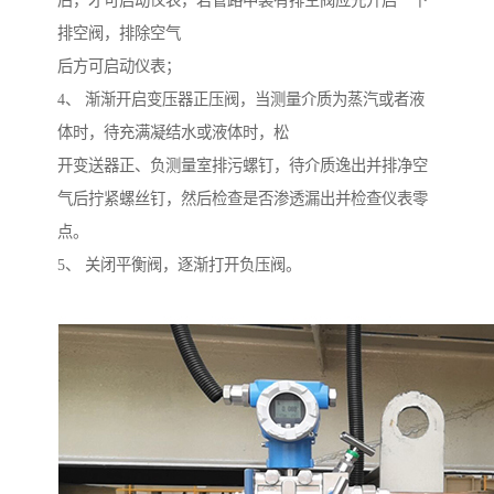
后，才可启动仪表，若管路中装有排空阀应先开启一下
排空阀，排除空气
后方可启动仪表；
4、 渐渐开启变压器正压阀，当测量介质为蒸汽或者液
体时，待充满凝结水或液体时，松
开变送器正、负测量室排污螺钉，待介质逸出并排净空
气后拧紧螺丝钉，然后检查是否渗透漏出并检查仪表零
点。
5、 关闭平衡阀，逐渐打开负压阀。