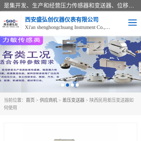
是集开发、生产和经营压力传感器和变送器、位移传感器和变送器、流量传感器和变送器、称重传感器和变送器、测力传感器和变送器、温湿度传感器和变送器、扭矩传感器、智能数显控制仪表等产品的化高新技术企业。
西安盛弘创仪器仪表有限公司
Xi'an shenghongchuang Instrument Co., Ltd
称重传感器
超声波流量计
压力变送器
通用型压力变送器
液位变送器
流量计
当前位置：
首页
>
供应商机
>
差压变送器
> 陕西民用差压变送器如
位移传感器
差压变送器
何使用