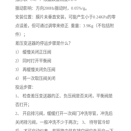
振动影响：方向200Hz振动时，0.05%/g。
安装位置：膜片未垂直安装，可能产生小于0.24KPa的零
点误差，但可通过调零来修正. 重量：3.9Kg（不包括附
件）；
差压变送器的停运步骤是什么？
1） 缓慢关闭正压阀
2） 同时打开平衡阀
3） 再缓慢关闭负压阀
4） 将一次取压阀关闭
投运步骤：
1、 检查差压变送器的正、负压阀是否关闭，平衡阀是
否打开；
2、 开启排污阀，缓缓打开一次阀门冲洗导管，冲洗后
关闭排污阀，一般冲洗不少于两次； 3、 待导管冷却