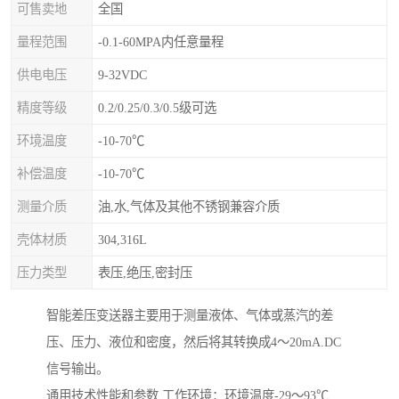
可售卖地
全国
量程范围
-0.1-60MPA内任意量程
供电电压
9-32VDC
精度等级
0.2/0.25/0.3/0.5级可选
环境温度
-10-70℃
补偿温度
-10-70℃
测量介质
油,水,气体及其他不锈钢兼容介质
壳体材质
304,316L
压力类型
表压,绝压,密封压
智能差压变送器主要用于测量液体、气体或蒸汽的差
压、压力、液位和密度，然后将其转换成4～20mA.DC
信号输出。
通用技术性能和参数 工作环境：环境温度-29～93℃