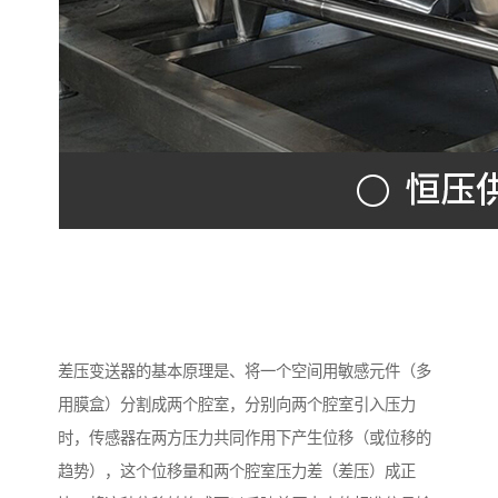
差压变送器的基本原理是、将一个空间用敏感元件（多
用膜盒）分割成两个腔室，分别向两个腔室引入压力
时，传感器在两方压力共同作用下产生位移（或位移的
趋势），这个位移量和两个腔室压力差（差压）成正