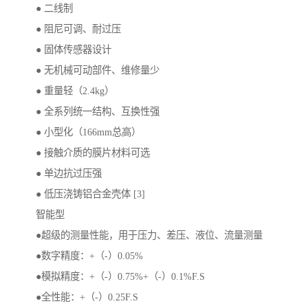
● 二线制
● 阻尼可调、耐过压
● 固体传感器设计
● 无机械可动部件、维修量少
● 重量轻（2.4kg）
● 全系列统一结构、互换性强
● 小型化（166mm总高）
● 接触介质的膜片材料可选
● 单边抗过压强
● 低压浇铸铝合金壳体 [3]
智能型
●超级的测量性能，用于压力、差压、液位、流量测量
●数字精度：+（-）0.05%
●模拟精度：+（-）0.75%+（-）0.1%F.S
●全性能：+（-）0.25F.S