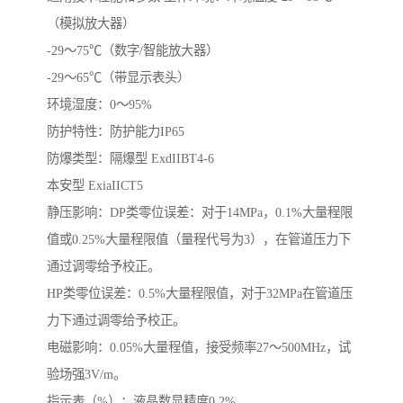
（模拟放大器）
-29～75℃（数字/智能放大器）
-29～65℃（带显示表头）
环境湿度：0～95%
防护特性：防护能力IP65
防爆类型：隔爆型 ExdIIBT4-6
本安型 ExiaIICT5
静压影响：DP类零位误差：对于14MPa，0.1%大量程限
值或0.25%大量程限值（量程代号为3），在管道压力下
通过调零给予校正。
HP类零位误差：0.5%大量程限值，对于32MPa在管道压
力下通过调零给予校正。
电磁影响：0.05%大量程值，接受频率27～500MHz，试
验场强3V/m。
指示表（%）：液晶数显精度0.2%