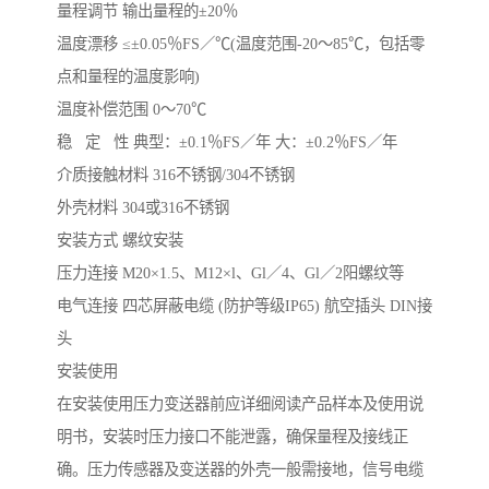
量程调节 输出量程的±20％
温度漂移 ≤±0.05％FS／℃(温度范围-20～85℃，包括零
点和量程的温度影响)
温度补偿范围 0～70℃
稳 定 性 典型：±0.1％FS／年 大：±0.2％FS／年
介质接触材料 316不锈钢/304不锈钢
外壳材料 304或316不锈钢
安装方式 螺纹安装
压力连接 M20×1.5、M12×l、Gl／4、Gl／2阳螺纹等
电气连接 四芯屏蔽电缆 (防护等级IP65) 航空插头 DIN接
头
安装使用
在安装使用压力变送器前应详细阅读产品样本及使用说
明书，安装时压力接口不能泄露，确保量程及接线正
确。压力传感器及变送器的外壳一般需接地，信号电缆