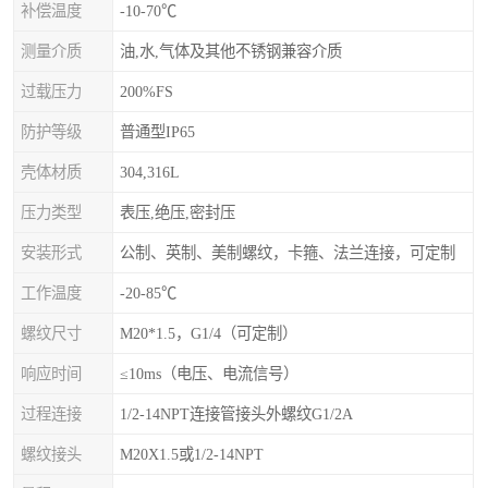
补偿温度
-10-70℃
测量介质
油,水,气体及其他不锈钢兼容介质
过载压力
200%FS
防护等级
普通型IP65
壳体材质
304,316L
压力类型
表压,绝压,密封压
安装形式
公制、英制、美制螺纹，卡箍、法兰连接，可定制
工作温度
-20-85℃
螺纹尺寸
M20*1.5，G1/4（可定制）
响应时间
≤10ms（电压、电流信号）
过程连接
1/2-14NPT连接管接头外螺纹G1/2A
螺纹接头
M20X1.5或1/2-14NPT