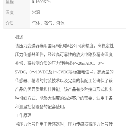
量程
0-1600KPa
温度
常温
介质
气体，蒸气，液体
概述
该压力变送器选用国际#着,曦#名公司高精度，高稳定性
压力传感器组件，经过高可靠性的放大电路及精密温度
补偿，将被测介质的压力转换成4～20mADC、0～
5VDC，0～10VDC及1～5VDC等标准电信号，高质量的
传感器、精湛的封装技术以及完善的装配工艺确保了该
产品的优异质量和佳性能。该产品有多种接口形式和多
种引线方式，能够大限度的满足客户的需要，适用于各
种测量控制设备的配套使用。
工作原理
当压力信号作用于传感器时，压力传感器将压力信号转