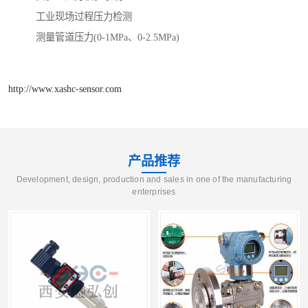
工业现场过程压力检测
测量管道压力(0-1MPa、0-2.5MPa)
http://www.xashc-sensor.com
产品推荐
Development, design, production and sales in one of the manufacturing
enterprises