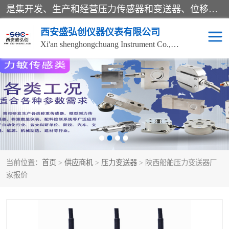
是集开发、生产和经营压力传感器和变送器、位移传感器和变送器、流量传感器和变送器、称重传感器和变送器、测力传感器和变送器、温湿度传感器和变送器、扭矩传感器、智能数显控制仪表等产品的化高新技术企业。
西安盛弘创仪器仪表有限公司
Xi'an shenghongchuang Instrument Co., Ltd
称重传感器
超声波流量计
压力变送器
通用型压力变送器
液位变送器
流量计
当前位置：
首页
>
供应商机
>
压力变送器
> 陕西船舶压力变送器厂
位移传感器
差压变送器
家报价