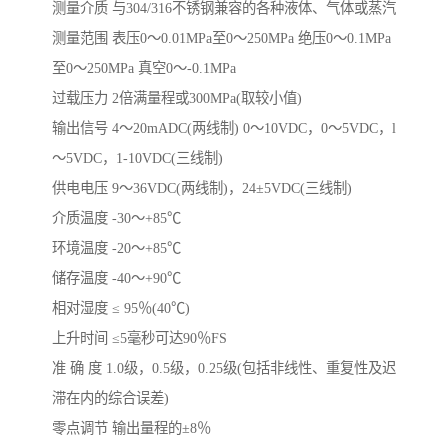
测量介质 与304/316不锈钢兼容的各种液体、气体或蒸汽
测量范围 表压0～0.01MPa至0～250MPa 绝压0～0.1MPa
至0～250MPa 真空0～-0.1MPa
过载压力 2倍满量程或300MPa(取较小值)
输出信号 4～20mADC(两线制) 0～10VDC，0～5VDC，l
～5VDC，1-10VDC(三线制)
供电电压 9～36VDC(两线制)，24±5VDC(三线制)
介质温度 -30～+85℃
环境温度 -20～+85℃
储存温度 -40～+90℃
相对湿度 ≤ 95％(40℃)
上升时间 ≤5毫秒可达90％FS
准 确 度 1.0级，0.5级，0.25级(包括非线性、重复性及迟
滞在内的综合误差)
零点调节 输出量程的±8％