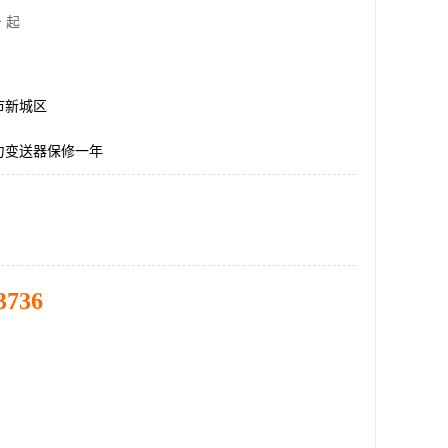
 起
市新城区
力变送器保修一年
3736