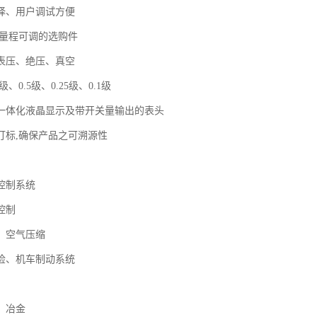
择、用户调试方便
满量程可调的选购件
表压、绝压、真空
级、0.5级、0.25级、0.1级
一体化液晶显示及带开关量输出的表头
打标,确保产品之可溯源性
控制系统
控制
、空气压缩
检、机车制动系统
、冶金