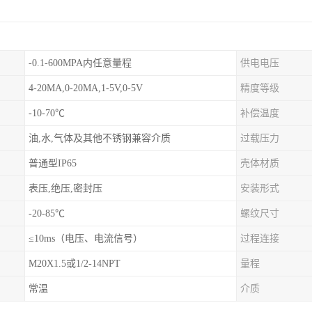
-0.1-600MPA内任意量程
供电电压
4-20MA,0-20MA,1-5V,0-5V
精度等级
-10-70℃
补偿温度
油,水,气体及其他不锈钢兼容介质
过载压力
普通型IP65
壳体材质
表压,绝压,密封压
安装形式
-20-85℃
螺纹尺寸
≤10ms（电压、电流信号）
过程连接
M20X1.5或1/2-14NPT
量程
常温
介质