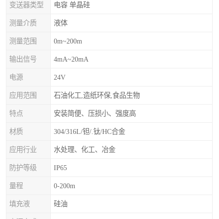
变送器类型
电容 单晶硅
测量介质
液体
测量范围
0m~200m
输出信号
4mA~20mA
电源
24V
应用范围
石油化工,造纸环保,食品生物
特点
安装简便、压损小、强度高
材质
304/316L/钽/.钛/HC合金
应用行业
水处理、化工、冶金
防护等级
IP65
量程
0-200m
填充液
硅油