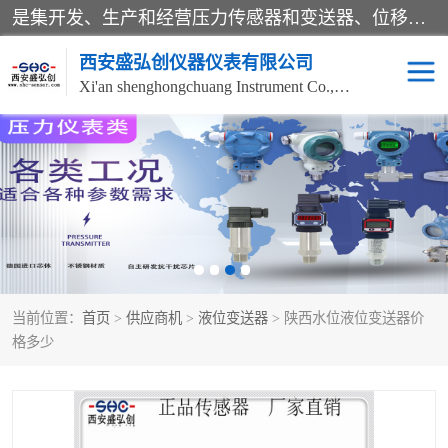
是集开发、生产和经营压力传感器和变送器、位移传感器和变送器、流量传感器和变送器、称重传感器和变送器、测力传感器和变送器、温湿度传感器和变送器、扭矩传感器、智能数显控制仪表等产品的化高新技术企业。
西安盛弘创仪器仪表有限公司
Xi'an shenghongchuang Instrument Co., Ltd
称重传感器
超声波流量计
压力变送器
通用型压力变送器
液位变送器
流量计
当前位置：
首页
>
供应商机
>
液位变送器
> 陕西水位液位变送器价
位移传感器
差压变送器
格多少