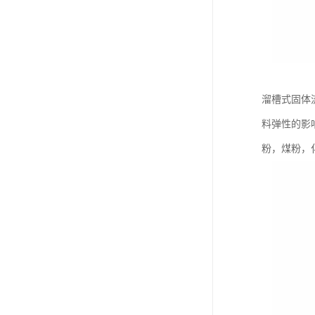
溜槽式固体
料弹性的影
粉，煤粉，