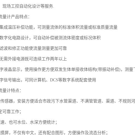
，现场工控自动化设计等服务.
流量计产品特点：
时集成温压补偿功能，可测量流体的标准体积流量或标准质量流量
、数字化电路设计，可自动补偿被测流体密度或标况体积
字滤波和修正功能使流量测量更加可靠
型无需外接电源既可连续工作两年以上
汉字液晶显示，使用操作更方便双发生体单接收体结构(带振动补偿)，测
数字信号输出，可同计算机、DCS等数字系统配套使用
流量计特点：
速传感器，安装方便适合市政污下水管渠道、不满管管道、渠道、不规则
定可靠工作；
流速、也可水位、水深方便统计；
触摸屏，不仅有中文，还有配合图形，方便操作及流态分析；