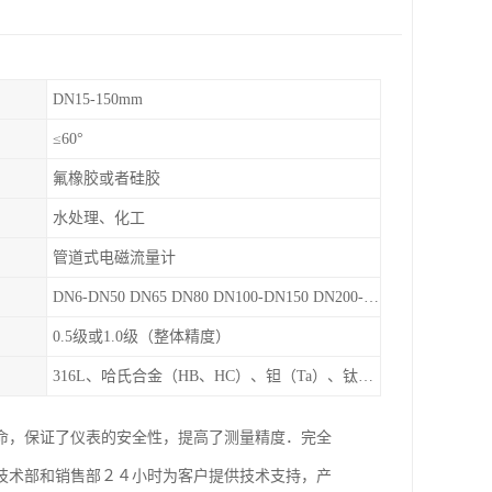
DN15-150mm
≤60°
氟橡胶或者硅胶
水处理、化工
管道式电磁流量计
DN6-DN50 DN65 DN80 DN100-DN150 DN200-DN900等
0.5级或1.0级（整体精度）
316L、哈氏合金（HB、HC）、钽（Ta）、钛（Ti）、铂（Pt）、碳化钙（WC）、陶瓷
命，保证了仪表的安全性，提高了测量精度．完全
技术部和销售部２４小时为客户提供技术支持，产