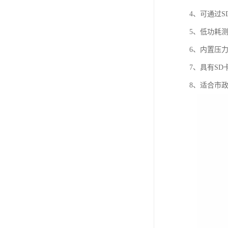
4、可通过
5、低功耗
6、内置压
7、具有S
8、适合市