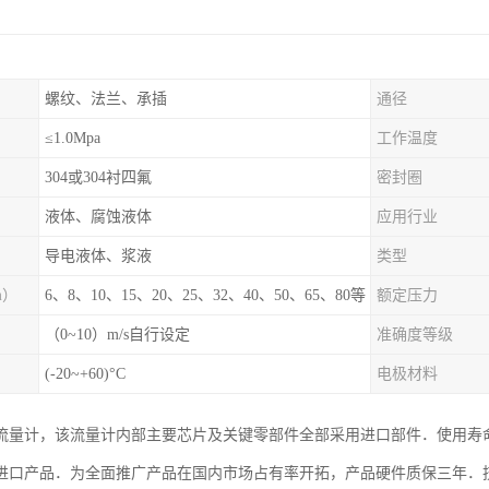
螺纹、法兰、承插
通径
≤1.0Mpa
工作温度
304或304衬四氟
密封圈
液体、腐蚀液体
应用行业
导电液体、浆液
类型
m）
6、8、10、15、20、25、32、40、50、65、80等
额定压力
（0~10）m/s自行设定
准确度等级
(-20~+60)°C
电极材料
流量计，该流量计内部主要芯片及关键零部件全部采用进口部件．使用寿
进口产品．为全面推广产品在国内市场占有率开拓，产品硬件质保三年．