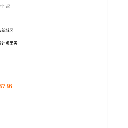
/个 起
市新城区
量计哪里买
3736