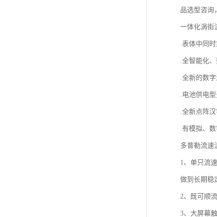
品选型咨询
一体化涡街
.表体中同
.全智能化
.全新的数
.电池供电
.全新点阵
.有模拟、
多普勒流速
1、单只流
做到长期稳
2、既可顺
3、大屏幕