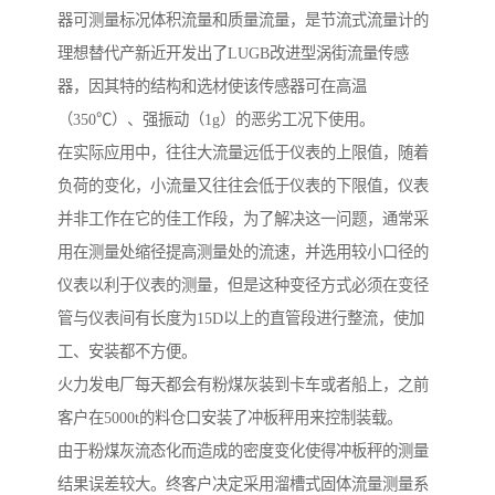
器可测量标况体积流量和质量流量，是节流式流量计的
理想替代产新近开发出了LUGB改进型涡街流量传感
器，因其特的结构和选材使该传感器可在高温
（350℃）、强振动（1g）的恶劣工况下使用。
在实际应用中，往往大流量远低于仪表的上限值，随着
负荷的变化，小流量又往往会低于仪表的下限值，仪表
并非工作在它的佳工作段，为了解决这一问题，通常采
用在测量处缩径提高测量处的流速，并选用较小口径的
仪表以利于仪表的测量，但是这种变径方式必须在变径
管与仪表间有长度为15D以上的直管段进行整流，使加
工、安装都不方便。
火力发电厂每天都会有粉煤灰装到卡车或者船上，之前
客户在5000t的料仓口安装了冲板秤用来控制装载。
由于粉煤灰流态化而造成的密度变化使得冲板秤的测量
结果误差较大。终客户决定采用溜槽式固体流量测量系