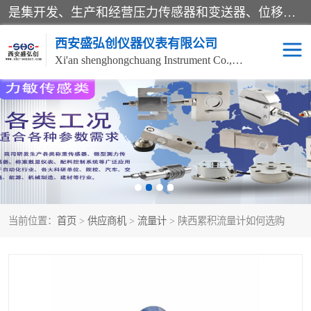
是集开发、生产和经营压力传感器和变送器、位移传感器和变送器、流量传感器和变送器、称重传感器和变送器、测力传感器和变送器、温湿度传感器和变送器、扭矩传感器、智能数显控制仪表等产品的化高新技术企业。
西安盛弘创仪器仪表有限公司
Xi'an shenghongchuang Instrument Co., Ltd
称重传感器
超声波流量计
压力变送器
通用型压力变送器
液位变送器
流量计
当前位置：
首页
>
供应商机
>
流量计
> 陕西累积流量计如何选购
位移传感器
差压变送器