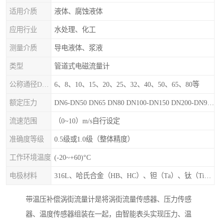
适用介质
液体、腐蚀液体
应用行业
水处理、化工
测量介质
导电液体、浆液
类型
管道式电磁流量计
公称通径DN（mm）
6、8、10、15、20、25、32、40、50、65、80等
额定压力
DN6-DN50 DN65 DN80 DN100-DN150 DN200-DN900等
流速范围
（0~10）m/s自行设定
准确度等级
0.5级或1.0级（整体精度）
工作环境温度
(-20~+60)°C
电极材料
316L、哈氏合金（HB、HC）、钽（Ta）、钛（Ti）、铂（Pt）、碳化钙（WC）、陶瓷
带温压补偿涡街流量计是将涡街流量传感器、压力传感
器、温度传感器组装在一起，由智能表头实现压力、温