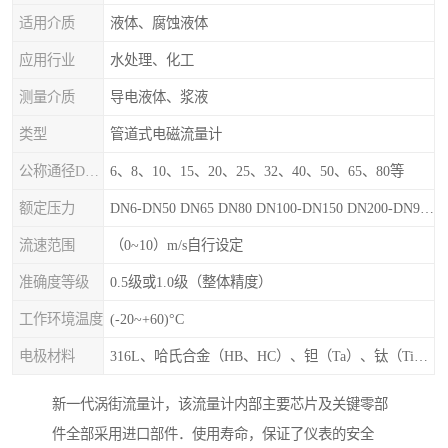
适用介质
液体、腐蚀液体
应用行业
水处理、化工
测量介质
导电液体、浆液
类型
管道式电磁流量计
公称通径DN（mm）
6、8、10、15、20、25、32、40、50、65、80等
额定压力
DN6-DN50 DN65 DN80 DN100-DN150 DN200-DN900等
流速范围
（0~10）m/s自行设定
准确度等级
0.5级或1.0级（整体精度）
工作环境温度
(-20~+60)°C
电极材料
316L、哈氏合金（HB、HC）、钽（Ta）、钛（Ti）、铂（Pt）、碳化钙（WC）、陶瓷
新一代涡街流量计，该流量计内部主要芯片及关键零部
件全部采用进口部件．使用寿命，保证了仪表的安全