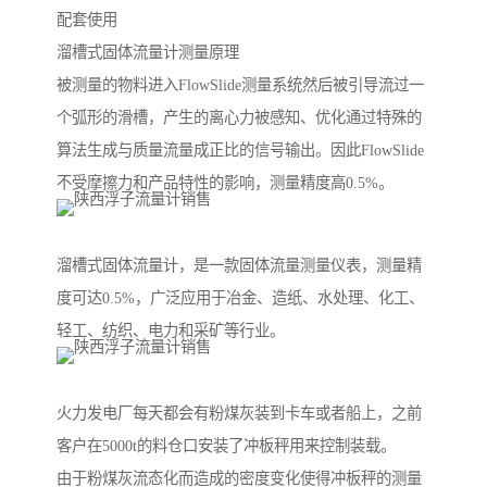
配套使用
溜槽式固体流量计测量原理
被测量的物料进入FlowSlide测量系统然后被引导流过一
个弧形的滑槽，产生的离心力被感知、优化通过特殊的
算法生成与质量流量成正比的信号输出。因此FlowSlide
不受摩擦力和产品特性的影响，测量精度高0.5%。
溜槽式固体流量计，是一款固体流量测量仪表，测量精
度可达0.5%，广泛应用于冶金、造纸、水处理、化工、
轻工、纺织、电力和采矿等行业。
火力发电厂每天都会有粉煤灰装到卡车或者船上，之前
客户在5000t的料仓口安装了冲板秤用来控制装载。
由于粉煤灰流态化而造成的密度变化使得冲板秤的测量