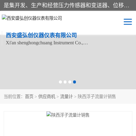
是集开发、生产和经营压力传感器和变送器、位移传感器和变送器、流量传感器和变送器、称重传感器和变送器、测力传感器和变送器、温湿度传感器和变送器、扭矩传感器、智能数显控制仪表等产品的化高新技术企业。
西安盛弘创仪器仪表有限公司
Xi'an shenghongchuang Instrument Co., Ltd
称重传感器
超声波流量计
压力变送器
通用型压力变送器
液位变送器
流量计
当前位置：
首页
>
供应商机
>
流量计
> 陕西浮子流量计销售
位移传感器
差压变送器