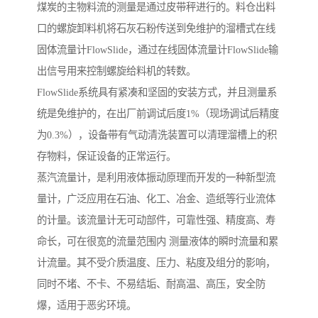
煤炭的主物料流的测量是通过皮带秤进行的。料仓出料
口的螺旋卸料机将石灰石粉传送到免维护的溜槽式在线
固体流量计FlowSlide，通过在线固体流量计FlowSlide输
出信号用来控制螺旋给料机的转数。
FlowSlide系统具有紧凑和坚固的安装方式，并且测量系
统是免维护的，在出厂前调试后度1%（现场调试后精度
为0.3%），设备带有气动清洗装置可以清理溜槽上的积
存物料，保证设备的正常运行。
蒸汽流量计，是利用液体振动原理而开发的一种新型流
量计，广泛应用在石油、化工、冶金、造纸等行业流体
的计量。该流量计无可动部件，可靠性强、精度高、寿
命长，可在很宽的流量范围内 测量液体的瞬时流量和累
计流量。其不受介质温度、压力、粘度及组分的影响，
同时不堵、不卡、不易结垢、耐高温、高压，安全防
爆，适用于恶劣环境。