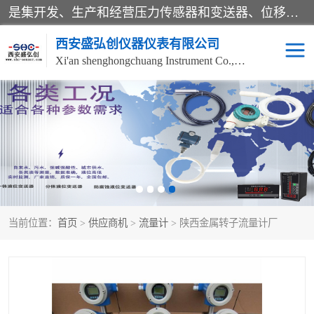
是集开发、生产和经营压力传感器和变送器、位移传感器和变送器、流量传感器和变送器、称重传感器和变送器、测力传感器和变送器、温湿度传感器和变送器、扭矩传感器、智能数显控制仪表等产品的化高新技术企业。
西安盛弘创仪器仪表有限公司
Xi'an shenghongchuang Instrument Co., Ltd
称重传感器
超声波流量计
压力变送器
通用型压力变送器
液位变送器
流量计
当前位置：
首页
>
供应商机
>
流量计
> 陕西金属转子流量计厂
位移传感器
差压变送器