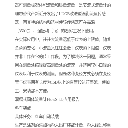
器可测量标况体积流量和质量流量，是节流式流量计的
理想替代产新近开发出了LUGB改进型涡街流量传感
器，因其特的结构和选材使该传感器可在高温
（350℃）、强振动（1g）的恶劣工况下使用。
在实际应用中，往往大流量远低于仪表的上限值，随着
负荷的变化，小流量又往往会低于仪表的下限值，仪表
并非工作在它的佳工作段，为了解决这一问题，通常采
用在测量处缩径提高测量处的流速，并选用较小口径的
仪表以利于仪表的测量，但是这种变径方式必须在变径
管与仪表间有长度为15D以上的直管段进行整流，使加
工、安装都不方便。
溜槽式固体流量计FlowSlide应用报告
料车装载
具体任务：料车自动装载
生产洗涤剂的添加物粉末出厂装载计量。粉末经过称重