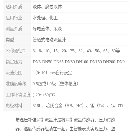
适用介质
液体、腐蚀液体
应用行业
水处理、化工
测量介质
导电液体、浆液
类型
管道式电磁流量计
公称通径DN（mm）
6、8、10、15、20、25、32、40、50、65、80等
额定压力
DN6-DN50 DN65 DN80 DN100-DN150 DN200-DN900等
流速范围
（0~10）m/s自行设定
准确度等级
0.5级或1.0级（整体精度）
工作环境温度
(-20~+60)°C
电极材料
316L、哈氏合金（HB、HC）、钽（Ta）、钛（Ti）、铂（Pt）、碳化钙（WC）、陶瓷
带温压补偿涡街流量计是将涡街流量传感器、压力传感
器、温度传感器组装在一起，由智能表头实现压力、温