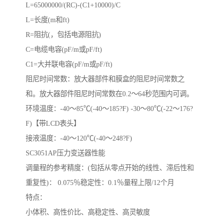
L=65000000/(RC)-(C1+10000)/C
L=长度(m和ft)
R=阻抗(，包括电源阻抗)
C=电缆电容(pF/m或pF/ft)
C1=大并联电容(pF/m或pF/ft)
阻尼时间常数：放大器部件和膜盒的阻尼时间常数之
和。放大器部件阻尼时间常数在0.2～64秒范围内可调。
环境温度：-40～85℃(-40～185?F) -30～80℃(-22～176?
F)【带LCD表头】
接液温度：-40～120℃(-40～248?F)
SC3051AP压力变送器性能
调量程的参考精度：(包括从零点开始的线性、滞后性和
重复性)： 0.075％稳定性：0.1％量程上限/12个月
特点：
小体积、高性价比、高稳定性、高灵敏度