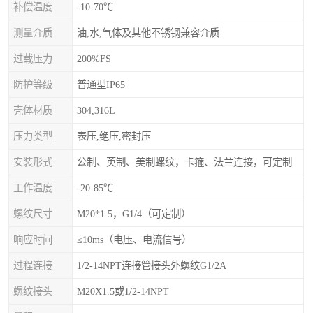
补偿温度
-10-70℃
测量介质
油,水,气体及其他不锈钢兼容介质
过载压力
200%FS
防护等级
普通型IP65
壳体材质
304,316L
压力类型
表压,绝压,密封压
安装形式
公制、英制、美制螺纹，卡箍、法兰连接，可定制
工作温度
-20-85℃
螺纹尺寸
M20*1.5，G1/4（可定制）
响应时间
≤10ms（电压、电流信号）
过程连接
1/2-14NPT连接管接头外螺纹G1/2A
螺纹接头
M20X1.5或1/2-14NPT