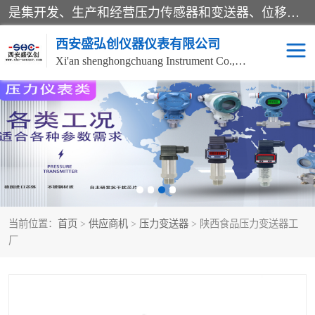
是集开发、生产和经营压力传感器和变送器、位移传感器和变送器、流量传感器和变送器、称重传感器和变送器、测力传感器和变送器、温湿度传感器和变送器、扭矩传感器、智能数显控制仪表等产品的化高新技术企业。
西安盛弘创仪器仪表有限公司
Xi'an shenghongchuang Instrument Co., Ltd
称重传感器
超声波流量计
压力变送器
通用型压力变送器
液位变送器
流量计
当前位置：
首页
>
供应商机
>
压力变送器
> 陕西食品压力变送器工
位移传感器
差压变送器
厂