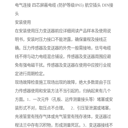
电气连接 四芯屏蔽电缆 (防护等级IP65) 航空插头 DIN接
头
安装使用
在安装使用压力变送器前应详细阅读产品样本及使用说
明书，安装时压力接口不能泄露，确保量程及接线正
确。压力传感器及变送器的外壳一般需接地，信号电缆
线不得与动力电缆混合铺设，传感器及变送器周围应避
免有强电磁干扰。传感器及变送器在使用中应按行业规
定进行周期检定。
现场故障检查施工现场出现的故障，绝大多数是由于压
力传感器使用和安装方法不当引起的，归纳起来有几个
方面。1．一次元件（孔板、远传测量接头等）堵塞或安
装形式不对，取压点不合理。 2．引压管泄漏或堵塞，
充液管里有残存气体或充气管里有残存液体，变送器过
程法兰中存有沉积物，形成测量死区。3．变送器接线不