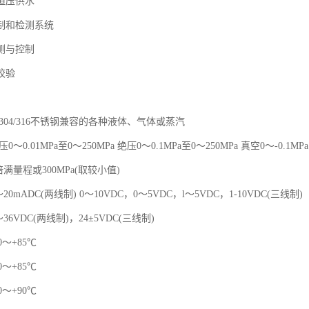
恒压供水
制和检测系统
测与控制
校验
304/316不锈钢兼容的各种液体、气体或蒸汽
～0.01MPa至0～250MPa 绝压0～0.1MPa至0～250MPa 真空0～-0.1MPa
倍满量程或300MPa(取较小值)
20mADC(两线制) 0～10VDC，0～5VDC，l～5VDC，1-10VDC(三线制)
36VDC(两线制)，24±5VDC(三线制)
0～+85℃
0～+85℃
0～+90℃