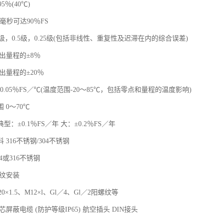
5％(40℃)
5毫秒可达90％FS
1.0级，0.5级，0.25级(包括非线性、重复性及迟滞在内的综合误差)
出量程的±8％
出量程的±20％
±0.05％FS／℃(温度范围-20～85℃，包括零点和量程的温度影响)
 0～70℃
型：±0.1％FS／年 大：±0.2％FS／年
 316不锈钢/304不锈钢
4或316不锈钢
螺纹安装
0×1.5、M12×l、Gl／4、Gl／2阳螺纹等
屏蔽电缆 (防护等级IP65) 航空插头 DIN接头