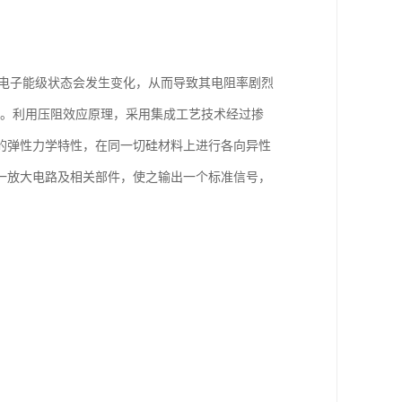
的电子能级状态会发生变化，从而导致其电阻率剧烈
应。利用压阻效应原理，采用集成工艺技术经过掺
的弹性力学特性，在同一切硅材料上进行各向异性
一放大电路及相关部件，使之输出一个标准信号，