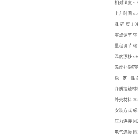
相对湿度 ≤ 9
上升时间 ≤
准 确 度 
零点调节 输
量程调节 输
温度漂移 ≤
温度补偿范围
稳 定 性 典
介质接触材料
外壳材料 30
安装方式 
压力连接 M2
电气连接 四芯