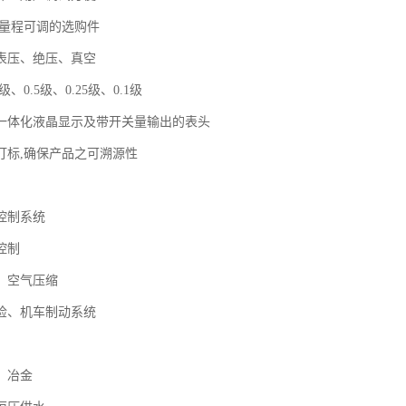
满量程可调的选购件
表压、绝压、真空
级、0.5级、0.25级、0.1级
一体化液晶显示及带开关量输出的表头
打标,确保产品之可溯源性
控制系统
控制
、空气压缩
检、机车制动系统
、冶金