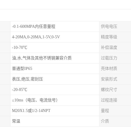
-0.1-600MPA内任意量程
供电电压
4-20MA,0-20MA,1-5V,0-5V
精度等级
-10-70℃
补偿温度
油,水,气体及其他不锈钢兼容介质
过载压力
普通型IP65
壳体材质
表压,绝压,密封压
安装形式
-20-85℃
螺纹尺寸
≤10ms（电压、电流信号）
过程连接
M20X1.5或1/2-14NPT
量程
常温
介质