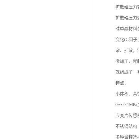
扩散硅压力
扩散硅压力
硅单晶材料
变化(G因
杂、扩散，
微加工，就
就组成了一
特点：
小体积、高
0～-0.1MPa
应变片传感
不锈钢结构
多种量程选