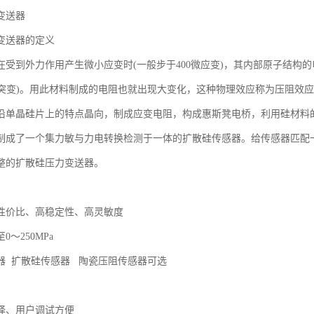
变送器
变送器的定义
在受到外力作用产生微小应变时(一般步于400微应变)，其内部原子结构
子突变)。用此材料制成的电阻也就出现大变化，这种物理效应称为压阻效
沿单晶硅片上的特点晶向，制成应变电阻，构成惠斯凳电桥，利用硅材料
制成了一个集力敏与力电转换检测于一体的扩散硅传感器。给传感器匹配
整的扩散硅压力变送器。
性价比、高稳定性、高灵敏度
至0～250MPa
器 扩散硅传感器 陶瓷压阻传感器可选
择、用户调试方便