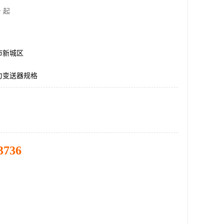
 起
市新城区
力变送器规格
3736