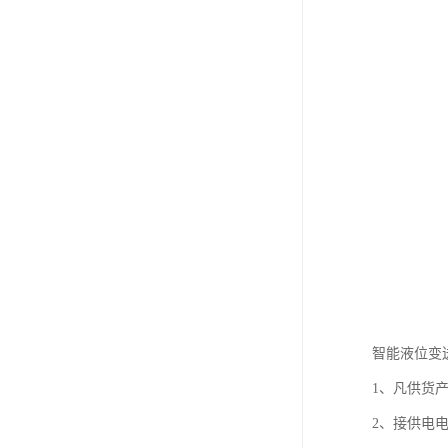
智能液位变送
1、凡供货
2、接供电