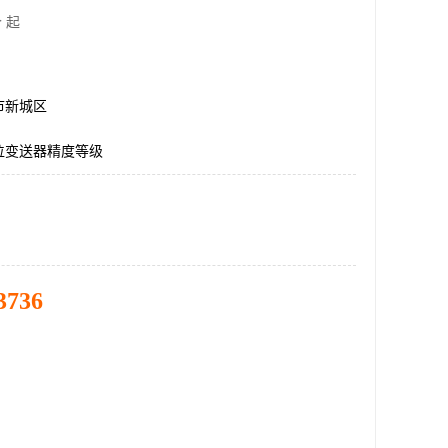
 起
市新城区
位变送器精度等级
3736