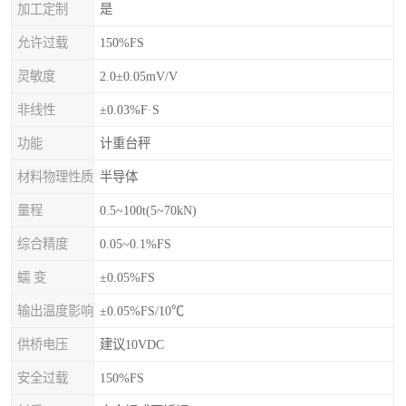
加工定制
是
允许过载
150%FS
灵敏度
2.0±0.05mV/V
非线性
±0.03%F·S
功能
计重台秤
材料物理性质
半导体
量程
0.5~100t(5~70kN)
综合精度
0.05~0.1%FS
蠕 变
±0.05%FS
输出温度影响
±0.05%FS/10℃
供桥电压
建议10VDC
安全过载
150%FS