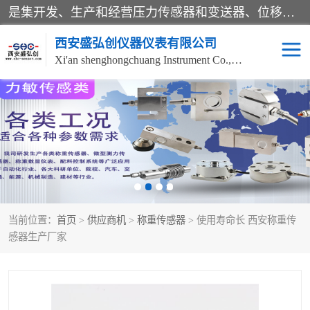
是集开发、生产和经营压力传感器和变送器、位移传感器和变送器、流量传感器和变送器、称重传感器和变送器、测力传感器和变送器、温湿度传感器和变送器、扭矩传感器、智能数显控制仪表等产品的化高新技术企业。
西安盛弘创仪器仪表有限公司
Xi'an shenghongchuang Instrument Co., Ltd
称重传感器
超声波流量计
压力变送器
通用型压力变送器
液位变送器
流量计
当前位置：
首页
>
供应商机
>
称重传感器
> 使用寿命长 西安称重传
位移传感器
差压变送器
感器生产厂家