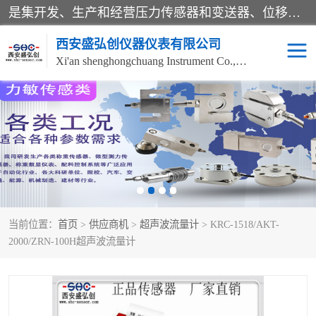
是集开发、生产和经营压力传感器和变送器、位移传感器和变送器、流量传感器和变送器、称重传感器和变送器、测力传感器和变送器、温湿度传感器和变送器、扭矩传感器、智能数显控制仪表等产品的化高新技术企业。
西安盛弘创仪器仪表有限公司
Xi'an shenghongchuang Instrument Co., Ltd
称重传感器
超声波流量计
压力变送器
通用型压力变送器
液位变送器
流量计
当前位置：
首页
>
供应商机
>
超声波流量计
> KRC-1518/AKT-
位移传感器
差压变送器
2000/ZRN-100H超声波流量计