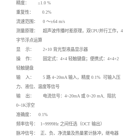
精度：       ≤1.0 %

重复性：       0.2%

流速范围：    0 ～±64 m/s

测量原理：    超声波传播时差原理，双CPU并行工作，4
字节浮点运算

显    示：       2×10 背光型液晶显示器

操    作：       固定式：4×4 轻触键盘；便携式：4×4+2 
轻触键盘

输    入：       5 路 4~20mA 输入，精度 0.1%  可输入压
力、液位、温度等信号

输    出：       电流信号：4~20mA 或 0~20 mA,  阻抗
0~1K浮空

准确度：    0.1%

频率信号：  1~9999Hz 之间任选（OCT 输出）

脉冲信号：  正、负、净流量及热量累计脉冲，继电器 